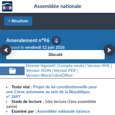
Accèder
Aller au contenu
Aller en bas de la page
Assemblée nationale
à la
page
d'accueil
< Résultats
Amendement n°96
Déposé le
vendredi 12 juin 2026
Discuté
Dossier législatif
Compte rendu
Version XML
Version JSON
Version PDF
Version Word/LibreOffice
Texte visé :
Projet de loi constitutionnelle pour
une Corse autonome au sein de la République,
n° 2697
Stade de lecture :
1ère lecture (1ère assemblée
saisie)
Examiné par :
Assemblée nationale (séance