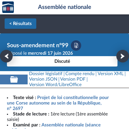
Accèder
Aller au contenu
Aller en bas de la page
Assemblée nationale
à la
page
d'accueil
< Résultats
Sous-amendement n°99
Déposé le
mercredi 17 juin 2026
Discuté
Dossier législatif
Compte rendu
Version XML
Version JSON
Version PDF
Version Word/LibreOffice
Texte visé :
Projet de loi constitutionnelle pour
une Corse autonome au sein de la République,
n° 2697
Stade de lecture :
1ère lecture (1ère assemblée
saisie)
Examiné par :
Assemblée nationale (séance