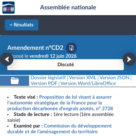
Accèder
Aller au contenu
Aller en bas de la page
Assemblée nationale
à la
page
d'accueil
< Résultats
Amendement n°CD2
Déposé le
vendredi 12 juin 2026
Discuté
Dossier législatif
Version XML
Version JSON
Version PDF
Version Word/LibreOffice
Texte visé :
Proposition de loi visant à assurer
l’autonomie stratégique de la France pour la
production décarbonée d’engrais azotés, n° 2728
Stade de lecture :
1ère lecture (1ère assemblée
saisie)
Examiné par :
Commission du développement
durable et de l'aménagement du territoire