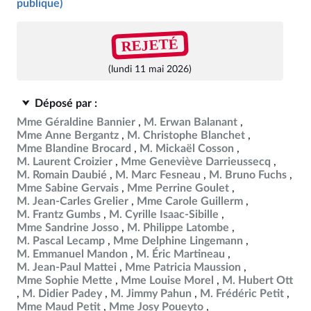
publique)
REJETÉ
(lundi 11 mai 2026)
Déposé par :
Mme Géraldine Bannier
M. Erwan Balanant
Mme Anne Bergantz
M. Christophe Blanchet
Mme Blandine Brocard
M. Mickaël Cosson
M. Laurent Croizier
Mme Geneviève Darrieussecq
M. Romain Daubié
M. Marc Fesneau
M. Bruno Fuchs
Mme Sabine Gervais
Mme Perrine Goulet
M. Jean-Carles Grelier
Mme Carole Guillerm
M. Frantz Gumbs
M. Cyrille Isaac-Sibille
Mme Sandrine Josso
M. Philippe Latombe
M. Pascal Lecamp
Mme Delphine Lingemann
M. Emmanuel Mandon
M. Éric Martineau
M. Jean-Paul Mattei
Mme Patricia Maussion
Mme Sophie Mette
Mme Louise Morel
M. Hubert Ott
M. Didier Padey
M. Jimmy Pahun
M. Frédéric Petit
Mme Maud Petit
Mme Josy Poueyto