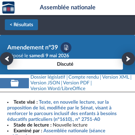
Accèder
Aller au contenu
Aller en bas de la page
Assemblée nationale
à la
page
d'accueil
< Résultats
Amendement n°39
Déposé le
samedi 9 mai 2026
Discuté
Dossier législatif
Compte rendu
Version XML
Version JSON
Version PDF
Version Word/LibreOffice
Texte visé :
Texte, en nouvelle lecture, sur la
proposition de loi, modifiée par le Sénat, visant à
renforcer le parcours inclusif des enfants à besoins
éducatifs particuliers (n°1610)., n° 2751-A0
Stade de lecture :
Nouvelle lecture
Examiné par :
Assemblée nationale (séance