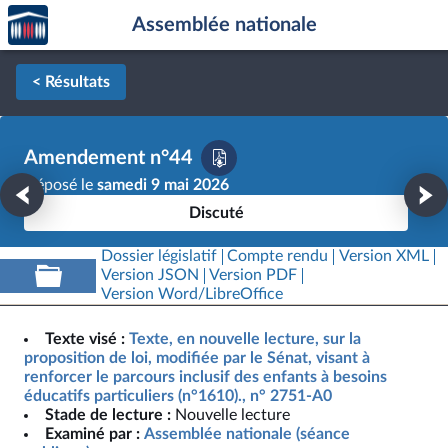
Accèder
Aller au contenu
Aller en bas de la page
Assemblée nationale
à la
page
d'accueil
< Résultats
Amendement n°44
Déposé le
samedi 9 mai 2026
Discuté
Dossier législatif
Compte rendu
Version XML
Version JSON
Version PDF
Version Word/LibreOffice
Texte visé :
Texte, en nouvelle lecture, sur la
proposition de loi, modifiée par le Sénat, visant à
renforcer le parcours inclusif des enfants à besoins
éducatifs particuliers (n°1610)., n° 2751-A0
Stade de lecture :
Nouvelle lecture
Examiné par :
Assemblée nationale (séance