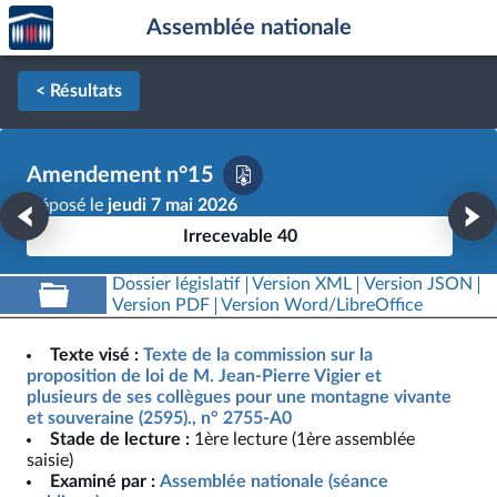
Accèder
Aller au contenu
Aller en bas de la page
Assemblée nationale
à la
page
d'accueil
< Résultats
Amendement n°15
Déposé le
jeudi 7 mai 2026
Irrecevable 40
Dossier législatif
Version XML
Version JSON
Version PDF
Version Word/LibreOffice
Texte visé :
Texte de la commission sur la
proposition de loi de M. Jean-Pierre Vigier et
plusieurs de ses collègues pour une montagne vivante
et souveraine (2595)., n° 2755-A0
Stade de lecture :
1ère lecture (1ère assemblée
saisie)
Examiné par :
Assemblée nationale (séance