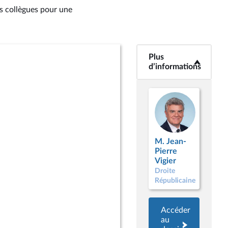
es collègues pour une
Plus
<b>Plus
d’informations</b>
d’informations
M. Jean-
Pierre
Vigier
Droite
Républicaine
Accéder
au