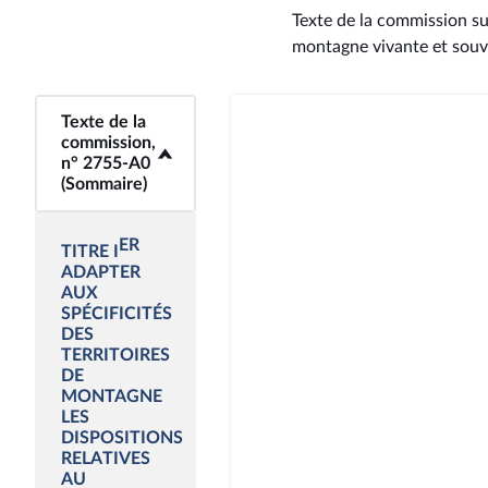
Texte de la commission sur
montagne vivante et souv
<b>Texte de la
Texte de la
commission,
commission,
n° 2755-A0
n° 2755-A0
(Sommaire)</b>
(Sommaire)
ER
TITRE I
ADAPTER
AUX
SPÉCIFICITÉS
DES
TERRITOIRES
DE
MONTAGNE
LES
DISPOSITIONS
RELATIVES
AU