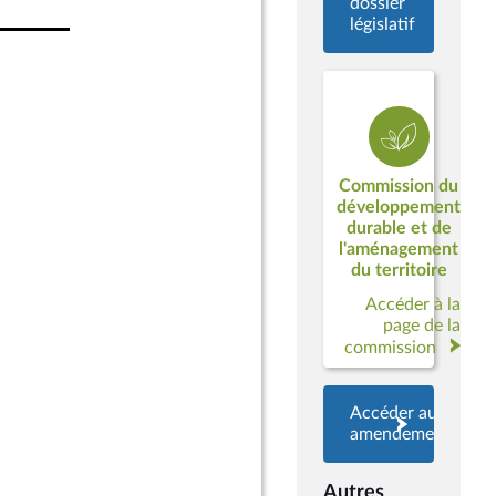
dossier
législatif
Commission du
développement
durable et de
l'aménagement
du territoire
Accéder à la
page de la
commission
Accéder aux
amendements
Autres