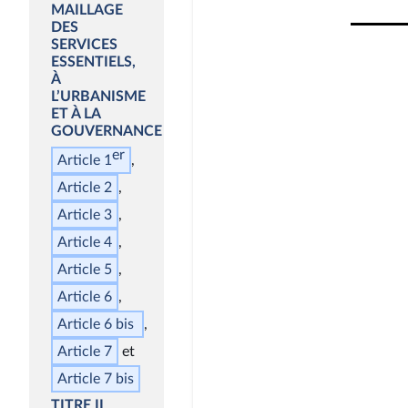
MAILLAGE
DES
SERVICES
ESSENTIELS,
À
L’URBANISME
ET À LA
GOUVERNANCE
er
Article 1
Article 2
Article 3
Article 4
Article 5
Article 6
Article 6
bis
Article 7
Article 7
bis
TITRE II