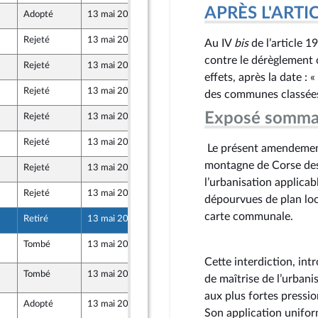
APRÈS L'ARTICLE
Adopté
13 mai 2026
7 mai 2026
Rejeté
13 mai 2026
7 mai 2026
e
Au IV
bis
de l’article 1
u Front Populaire
contre le dérèglement c
Rejeté
13 mai 2026
7 mai 2026
effets, après la date : 
Rejeté
13 mai 2026
7 mai 2026
des communes classées
Exposé somma
Rejeté
13 mai 2026
7 mai 2026
e
u Front Populaire
Rejeté
13 mai 2026
7 mai 2026
Le présent amendement
montagne de Corse des e
Rejeté
13 mai 2026
7 mai 2026
l’urbanisation applic
Rejeté
13 mai 2026
7 mai 2026
e
dépourvues de plan loc
u Front Populaire
carte communale.
Retiré
13 mai 2026
7 mai 2026
Tombé
13 mai 2026
13 mai 2026
157
Cette interdiction, int
Tombé
13 mai 2026
13 mai 2026
157
de maîtrise de l’urban
aux plus fortes pressio
Adopté
13 mai 2026
7 mai 2026
Son application unifor