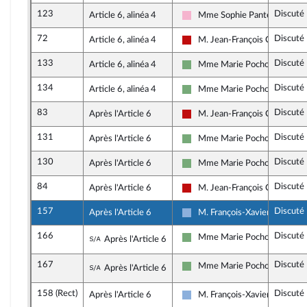
123
Discuté
Article 6, alinéa 4
Mme Sophie Pantel
Socialistes et apparentés
72
Discuté
Article 6, alinéa 4
M. Jean-François Coulomm
La France insoumise - Nouvea
133
Discuté
Article 6, alinéa 4
Mme Marie Pochon
Écologiste et Social
134
Discuté
Article 6, alinéa 4
Mme Marie Pochon
Écologiste et Social
83
Discuté
Après l'Article 6
M. Jean-François Coulomm
La France insoumise - Nouvea
131
Discuté
Après l'Article 6
Mme Marie Pochon
Écologiste et Social
130
Discuté
Après l'Article 6
Mme Marie Pochon
Écologiste et Social
84
Discuté
Après l'Article 6
M. Jean-François Coulomm
La France insoumise - Nouvea
157
Discuté
Après l'Article 6
M. François-Xavier Ceccoli
Droite Républicaine
166
Discuté
Sous-amendement de l'amendement n°
Mme Marie Pochon
Après l'Article 6
Écologiste et Social
167
Discuté
Sous-amendement de l'amendement n°
Mme Marie Pochon
Après l'Article 6
Écologiste et Social
158 (Rect)
Discuté
Après l'Article 6
M. François-Xavier Ceccoli
Droite Républicaine