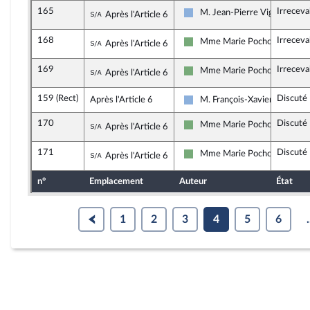
165
Irreceva
Sous-amendement de l'amendement n°1
M. Jean-Pierre Vigier
Après l'Article 6
Droite Républicaine
168
Irreceva
Sous-amendement de l'amendement n°1
Mme Marie Pochon
Après l'Article 6
Écologiste et Social
169
Irreceva
Sous-amendement de l'amendement n°1
Mme Marie Pochon
Après l'Article 6
Écologiste et Social
159 (Rect)
Discuté
Après l'Article 6
M. François-Xavier Ceccoli
Droite Républicaine
170
Discuté
Sous-amendement de l'amendement n°1
Mme Marie Pochon
Après l'Article 6
Écologiste et Social
171
Discuté
Sous-amendement de l'amendement n°1
Mme Marie Pochon
Après l'Article 6
Écologiste et Social
n°
Emplacement
Auteur
État
1
2
3
4
5
6
.