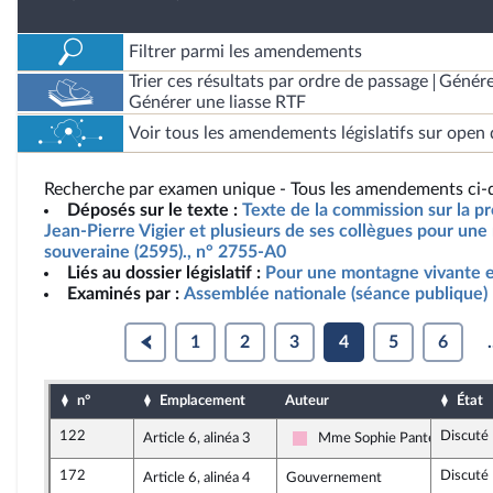
Filtrer parmi les amendements
Trier ces résultats par ordre de passage
Génére
Générer une liasse RTF
Voir tous les amendements législatifs sur open 
Recherche par examen unique - Tous les amendements ci-d
Déposés sur le texte :
Texte de la commission sur la pr
Jean-Pierre Vigier et plusieurs de ses collègues pour un
souveraine (2595)., n° 2755-A0
Liés au dossier législatif :
Pour une montagne vivante e
Examinés par :
Assemblée nationale (séance publique)
1
2
3
4
5
6
.
n°
Emplacement
Auteur
État
122
Discuté
Article 6, alinéa 3
Mme Sophie Pantel
Socialistes et apparentés
172
Discuté
Article 6, alinéa 4
Gouvernement