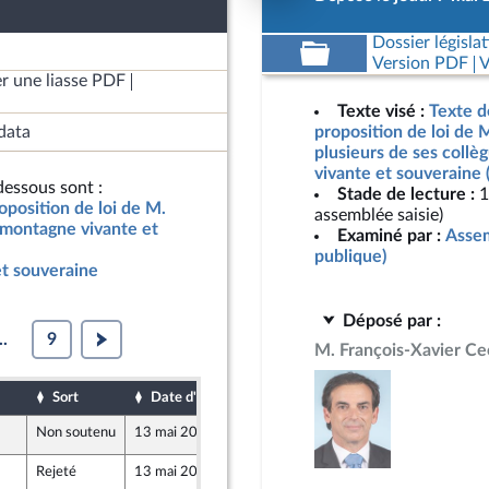
Dossier législat
Version PDF
V
r une liasse PDF
Texte visé :
Texte d
data
proposition de loi de M
plusieurs de ses coll
vivante et souveraine 
essous sont :
Stade de lecture :
1
oposition de loi de M.
assemblée saisie)
e montagne vivante et
Examiné par :
Assem
publique)
t souveraine
Déposé par :
..
9
M. François-Xavier Ce
Sort
Date d'examen
Date de dépôt
Non soutenu
13 mai 2026
7 mai 2026
Rejeté
13 mai 2026
13 mai 2026