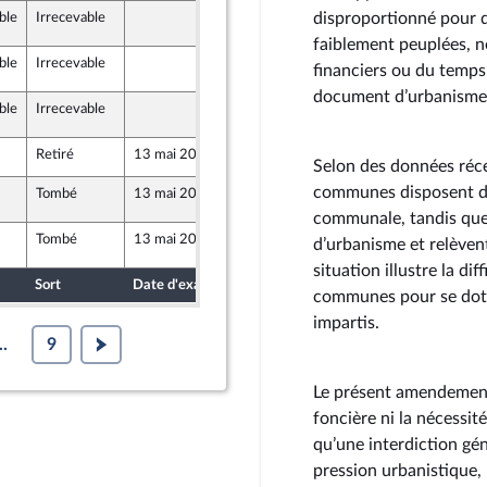
disproportionné pour 
ble
Irrecevable
13 mai 2026
58 (Rect)
faiblement peuplées, n
ble
Irrecevable
13 mai 2026
58 (Rect)
financiers ou du temps
document d’urbanisme
ble
Irrecevable
13 mai 2026
58 (Rect)
Retiré
13 mai 2026
7 mai 2026
Selon des données réce
communes disposent d’u
Tombé
13 mai 2026
13 mai 2026
59 (Rect)
communale, tandis qu
Tombé
13 mai 2026
13 mai 2026
59 (Rect)
d’urbanisme et relèven
situation illustre la d
Sort
Date d'examen
Date de dépôt
communes pour se doter
impartis.
..
9
Le présent amendement
foncière ni la nécessité
qu’une interdiction gé
pression urbanistique,