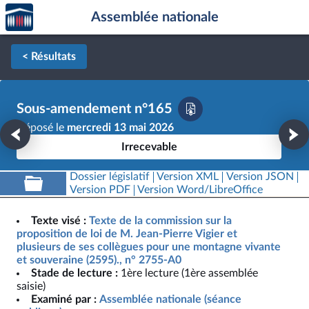
Accèder
Aller au contenu
Aller en bas de la page
Assemblée nationale
à la
page
d'accueil
< Résultats
Sous-amendement n°165
Déposé le
mercredi 13 mai 2026
Irrecevable
Dossier législatif
Version XML
Version JSON
Version PDF
Version Word/LibreOffice
Texte visé :
Texte de la commission sur la
proposition de loi de M. Jean-Pierre Vigier et
plusieurs de ses collègues pour une montagne vivante
et souveraine (2595)., n° 2755-A0
Stade de lecture :
1ère lecture (1ère assemblée
saisie)
Examiné par :
Assemblée nationale (séance