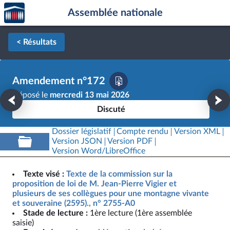
Accèder
Aller au contenu
Aller en bas de la page
Assemblée nationale
à la
page
d'accueil
< Résultats
Amendement n°172
Déposé le
mercredi 13 mai 2026
Discuté
Dossier législatif
Compte rendu
Version XML
Version JSON
Version PDF
Version Word/LibreOffice
Texte visé :
Texte de la commission sur la
proposition de loi de M. Jean-Pierre Vigier et
plusieurs de ses collègues pour une montagne vivante
et souveraine (2595)., n° 2755-A0
Stade de lecture :
1ère lecture (1ère assemblée
saisie)