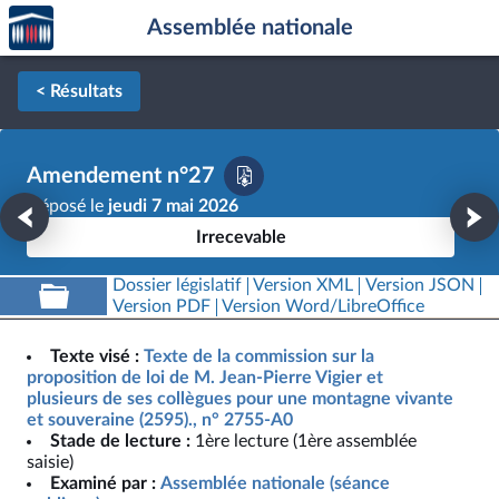
Accèder
Aller au contenu
Aller en bas de la page
Assemblée nationale
à la
page
d'accueil
< Résultats
Amendement n°27
Déposé le
jeudi 7 mai 2026
Irrecevable
Dossier législatif
Version XML
Version JSON
Version PDF
Version Word/LibreOffice
Texte visé :
Texte de la commission sur la
proposition de loi de M. Jean-Pierre Vigier et
plusieurs de ses collègues pour une montagne vivante
et souveraine (2595)., n° 2755-A0
Stade de lecture :
1ère lecture (1ère assemblée
saisie)
Examiné par :
Assemblée nationale (séance