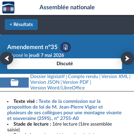
Accèder
Aller au contenu
Aller en bas de la page
Assemblée nationale
à la
page
d'accueil
< Résultats
Amendement n°35
Déposé le
jeudi 7 mai 2026
Discuté
Dossier législatif
Compte rendu
Version XML
Version JSON
Version PDF
Version Word/LibreOffice
Texte visé :
Texte de la commission sur la
proposition de loi de M. Jean-Pierre Vigier et
plusieurs de ses collègues pour une montagne vivante
et souveraine (2595)., n° 2755-A0
Stade de lecture :
1ère lecture (1ère assemblée
saisie)