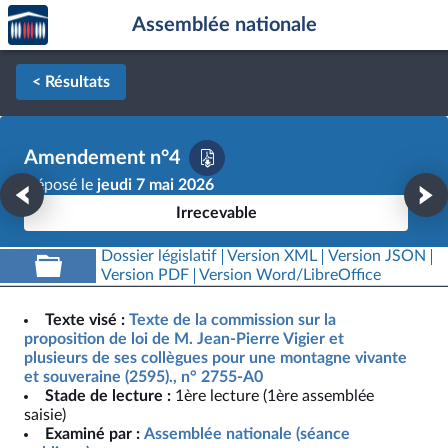
Accèder
Aller au contenu
Aller en bas de la page
Assemblée nationale
à la
page
d'accueil
< Résultats
Amendement n°4
Déposé le
jeudi 7 mai 2026
Irrecevable
Dossier législatif
Version XML
Version JSON
Version PDF
Version Word/LibreOffice
Texte visé :
Texte de la commission sur la
proposition de loi de M. Jean-Pierre Vigier et
plusieurs de ses collègues pour une montagne vivante
et souveraine (2595)., n° 2755-A0
Stade de lecture :
1ère lecture (1ère assemblée
saisie)
Examiné par :
Assemblée nationale (séance