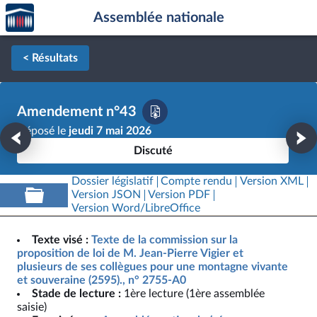
Accèder
Aller au contenu
Aller en bas de la page
Assemblée nationale
à la
page
d'accueil
< Résultats
Amendement n°43
Déposé le
jeudi 7 mai 2026
Discuté
Dossier législatif
Compte rendu
Version XML
Version JSON
Version PDF
Version Word/LibreOffice
Texte visé :
Texte de la commission sur la
proposition de loi de M. Jean-Pierre Vigier et
plusieurs de ses collègues pour une montagne vivante
et souveraine (2595)., n° 2755-A0
Stade de lecture :
1ère lecture (1ère assemblée
saisie)