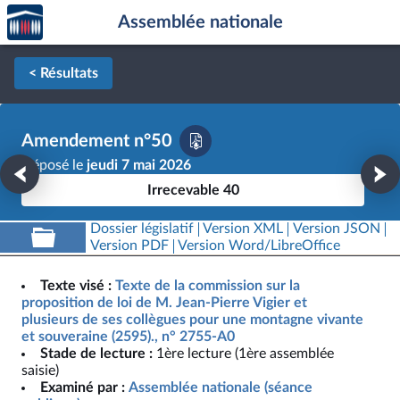
Accèder
Aller au contenu
Aller en bas de la page
Assemblée nationale
à la
page
d'accueil
< Résultats
Amendement n°50
Déposé le
jeudi 7 mai 2026
Irrecevable 40
Dossier législatif
Version XML
Version JSON
Version PDF
Version Word/LibreOffice
Texte visé :
Texte de la commission sur la
proposition de loi de M. Jean-Pierre Vigier et
plusieurs de ses collègues pour une montagne vivante
et souveraine (2595)., n° 2755-A0
Stade de lecture :
1ère lecture (1ère assemblée
saisie)
Examiné par :
Assemblée nationale (séance