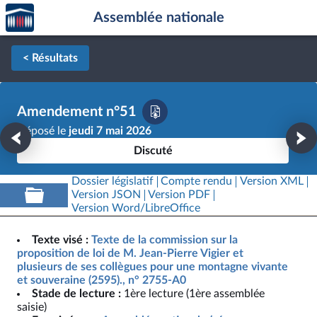
Accèder
Aller au contenu
Aller en bas de la page
Assemblée nationale
à la
page
d'accueil
< Résultats
Amendement n°51
Déposé le
jeudi 7 mai 2026
Discuté
Dossier législatif
Compte rendu
Version XML
Version JSON
Version PDF
Version Word/LibreOffice
Texte visé :
Texte de la commission sur la
proposition de loi de M. Jean-Pierre Vigier et
plusieurs de ses collègues pour une montagne vivante
et souveraine (2595)., n° 2755-A0
Stade de lecture :
1ère lecture (1ère assemblée
saisie)