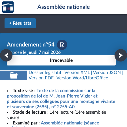
Accèder
Aller au contenu
Aller en bas de la page
Assemblée nationale
à la
page
d'accueil
< Résultats
Amendement n°54
Déposé le
jeudi 7 mai 2026
Irrecevable
Dossier législatif
Version XML
Version JSON
Version PDF
Version Word/LibreOffice
Texte visé :
Texte de la commission sur la
proposition de loi de M. Jean-Pierre Vigier et
plusieurs de ses collègues pour une montagne vivante
et souveraine (2595)., n° 2755-A0
Stade de lecture :
1ère lecture (1ère assemblée
saisie)
Examiné par :
Assemblée nationale (séance