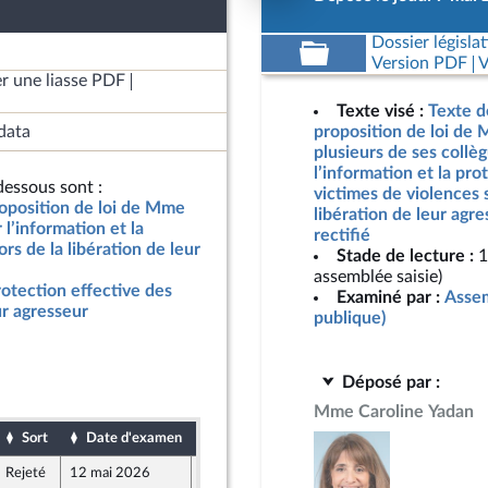
Dossier législat
Version PDF
V
r une liasse PDF
Texte visé :
Texte d
data
proposition de loi de 
plusieurs de ses collèg
l’information et la pro
essous sont :
victimes de violences s
roposition de loi de Mme
libération de leur agr
 l’information et la
rectifié
rs de la libération de leur
Stade de lecture :
1
assemblée saisie)
rotection effective des
Examiné par :
Assem
ur agresseur
publique)
Déposé par :
Mme Caroline Yadan
Sort
Date d'examen
Date de dépôt
Rejeté
12 mai 2026
7 mai 2026