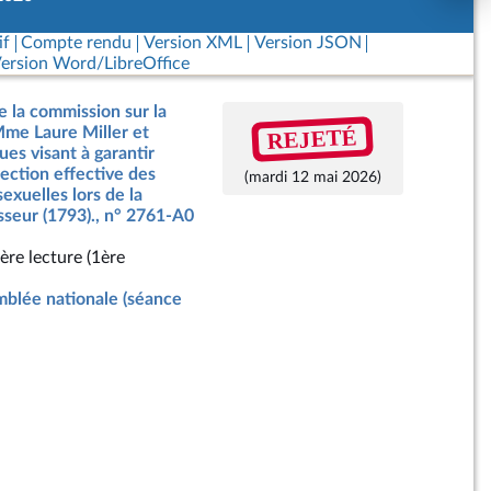
if
Compte rendu
Version XML
Version JSON
ersion Word/LibreOffice
e la commission sur la
REJETÉ
Mme Laure Miller et
ues visant à garantir
tection effective des
(mardi 12 mai 2026)
exuelles lors de la
esseur (1793)., n° 2761-A0
ère lecture (1ère
blée nationale (séance