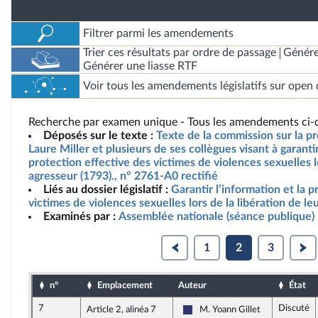
Filtrer parmi les amendements
Trier ces résultats par ordre de passage
Génére
Générer une liasse RTF
Voir tous les amendements législatifs sur open 
Recherche par examen unique - Tous les amendements ci-d
Déposés sur le texte :
Texte de la commission sur la p
Laure Miller et plusieurs de ses collègues visant à garantir
protection effective des victimes de violences sexuelles lo
agresseur (1793)., n° 2761-A0 rectifié
Liés au dossier législatif :
Garantir l’information et la p
victimes de violences sexuelles lors de la libération de le
Examinés par :
Assemblée nationale (séance publique)
1
2
3
n°
Emplacement
Auteur
État
7
Discuté
Article 2, alinéa 7
M. Yoann Gillet
Rassemblement National