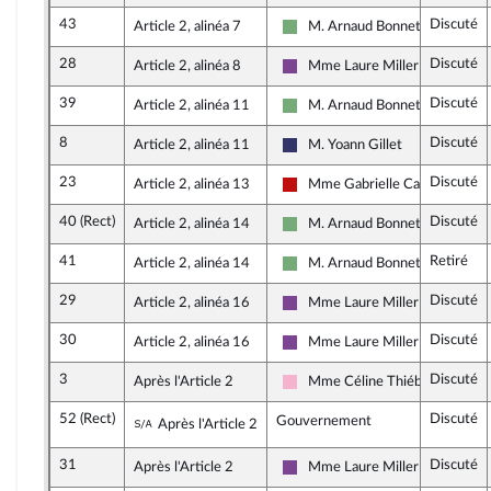
43
Discuté
Article 2, alinéa 7
M. Arnaud Bonnet
Écologiste et Social
28
Discuté
Article 2, alinéa 8
Mme Laure Miller
Ensemble pour la République
39
Discuté
Article 2, alinéa 11
M. Arnaud Bonnet
Écologiste et Social
8
Discuté
Article 2, alinéa 11
M. Yoann Gillet
Rassemblement National
23
Discuté
Article 2, alinéa 13
Mme Gabrielle Cathala
La France insoumise - Nouveau 
40 (Rect)
Discuté
Article 2, alinéa 14
M. Arnaud Bonnet
Écologiste et Social
41
Retiré
Article 2, alinéa 14
M. Arnaud Bonnet
Écologiste et Social
29
Discuté
Article 2, alinéa 16
Mme Laure Miller
Ensemble pour la République
30
Discuté
Article 2, alinéa 16
Mme Laure Miller
Ensemble pour la République
3
Discuté
Après l'Article 2
Mme Céline Thiébault-Marti
Socialistes et apparentés
52 (Rect)
Discuté
Sous-amendement de l'amendement n°3
Gouvernement
Après l'Article 2
31
Discuté
Après l'Article 2
Mme Laure Miller
Ensemble pour la République