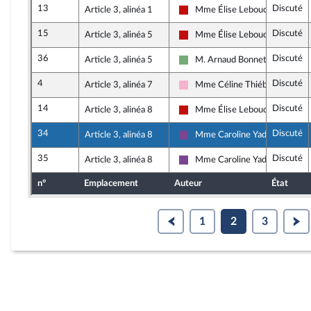
13
Discuté
Article 3, alinéa 1
Mme Élise Leboucher
La France insoumise - Nouveau 
15
Discuté
Article 3, alinéa 5
Mme Élise Leboucher
La France insoumise - Nouveau 
36
Discuté
Article 3, alinéa 5
M. Arnaud Bonnet
Écologiste et Social
4
Discuté
Article 3, alinéa 7
Mme Céline Thiébault-Marti
Socialistes et apparentés
14
Discuté
Article 3, alinéa 8
Mme Élise Leboucher
La France insoumise - Nouveau 
34
Discuté
Article 3, alinéa 8
Mme Caroline Yadan
Ensemble pour la République
35
Discuté
Article 3, alinéa 8
Mme Caroline Yadan
Ensemble pour la République
n°
Emplacement
Auteur
État
1
2
3