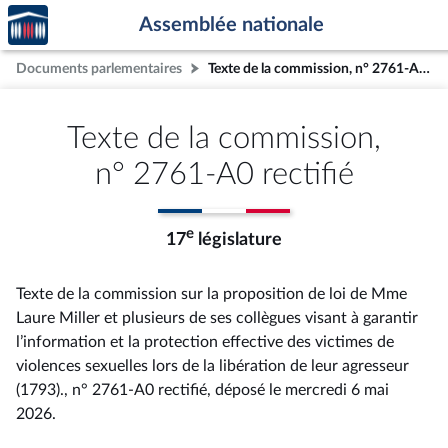
Accèder
Aller au contenu
Aller en bas de la page
Assemblée nationale
à la
page
Documents parlementaires
Texte de la commission, n° 2761-A0 rectifié
d'accueil
Texte de la commission,
n° 2761-A0 rectifié
e
17
législature
Texte de la commission sur la proposition de loi de Mme
Laure Miller et plusieurs de ses collègues visant à garantir
l’information et la protection effective des victimes de
violences sexuelles lors de la libération de leur agresseur
(1793)., n° 2761-A0 rectifié
, déposé le mercredi 6 mai
2026
.