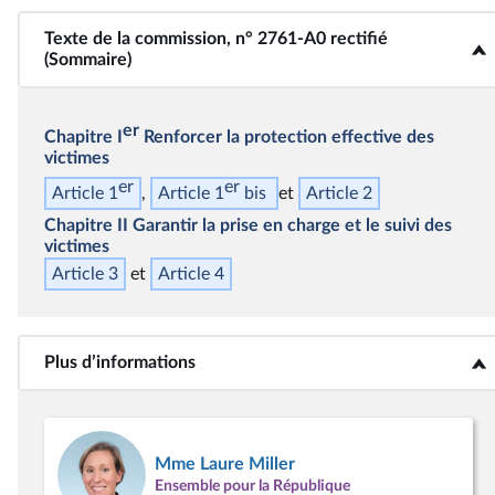
<b>Texte de la commission, n° 2761-A0 rectifié (Sommaire)
Texte de la commission, n° 2761-A0 rectifié
(Sommaire)
</b>
er
Chapitre I
Renforcer la protection effective des
victimes
er
er
Article 1
Article 1
bis
Article 2
Chapitre II
Garantir la prise en charge et le suivi des
victimes
Article 3
Article 4
Plus d’informations
<b>Plus d’informations</b>
Mme Laure Miller
Ensemble pour la République