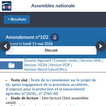
Accèder
Aller au contenu
Aller en bas de la page
Assemblée nationale
à la
page
d'accueil
< Résultats
Amendement n°102
Déposé le
lundi 11 mai 2026
Discuté
Dossier législatif
Compte rendu
Version XML
Version JSON
Version PDF
Version Word/LibreOffice
Texte visé :
Texte de la commission sur le projet de
loi, après engagement de la procédure accélérée,
d’urgence pour la protection et la souveraineté
agricoles (n°2632)., n° 2765-A0
Stade de lecture :
1ère lecture (1ère assemblée
saisie)