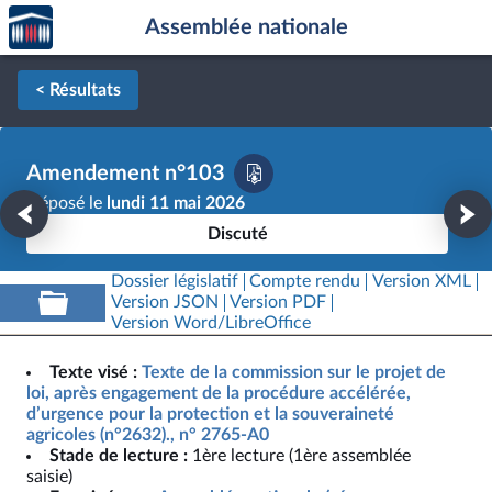
Accèder
Aller au contenu
Aller en bas de la page
Assemblée nationale
à la
page
d'accueil
< Résultats
Amendement n°103
Déposé le
lundi 11 mai 2026
Discuté
Dossier législatif
Compte rendu
Version XML
Version JSON
Version PDF
Version Word/LibreOffice
Texte visé :
Texte de la commission sur le projet de
loi, après engagement de la procédure accélérée,
d’urgence pour la protection et la souveraineté
agricoles (n°2632)., n° 2765-A0
Stade de lecture :
1ère lecture (1ère assemblée
saisie)