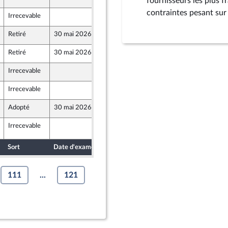
fournisseurs les plus f
contraintes pesant sur
Irrecevable
14 mai 2026
Retiré
30 mai 2026
15 mai 2026
Retiré
30 mai 2026
15 mai 2026
Irrecevable
15 mai 2026
Irrecevable
15 mai 2026
Adopté
30 mai 2026
15 mai 2026
Irrecevable
29 mai 2026
5
ront Populaire
Sort
Date d'examen
Date de dépôt
111
...
121