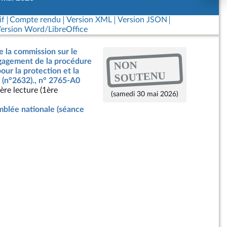
if
Compte rendu
Version XML
Version JSON
ersion Word/LibreOffice
e la commission sur le
ngagement de la procédure
NON
our la protection et la
SOUTENU
 (n°2632)., n° 2765-A0
ère lecture (1ère
(samedi 30 mai 2026)
blée nationale (séance