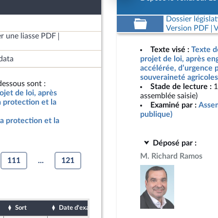
Dossier législat
Version PDF
V
r une liasse PDF
Texte visé :
Texte d
data
projet de loi, après e
accélérée, d’urgence p
souveraineté agricoles
essous sont :
Stade de lecture :
1
jet de loi, après
assemblée saisie)
protection et la
Examiné par :
Assem
publique)
a protection et la
Déposé par :
M. Richard Ramos
111
...
121
Sort
Date d'examen
Date de dépôt