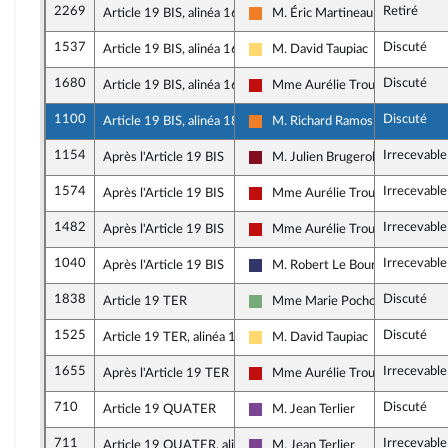
2269
Retiré
Article 19 BIS, alinéa 16
M. Éric Martineau
Les Démocrates
1537
Discuté
Article 19 BIS, alinéa 16
M. David Taupiac
Libertés, Indépendants, Outre-me
1680
Discuté
Article 19 BIS, alinéa 16
Mme Aurélie Trouvé
La France insoumise - Nouveau F
1100
Discuté
Article 19 BIS, alinéa 18
M. Richard Ramos
Les Démocrates
1154
Irrecevable
Après l'Article 19 BIS
M. Julien Brugerolles
Gauche Démocrate et Républica
1574
Irrecevable
Après l'Article 19 BIS
Mme Aurélie Trouvé
La France insoumise - Nouveau F
1482
Irrecevable
Après l'Article 19 BIS
Mme Aurélie Trouvé
La France insoumise - Nouveau F
1040
Irrecevable
Après l'Article 19 BIS
M. Robert Le Bourgeois
Rassemblement National
1838
Discuté
Article 19 TER
Mme Marie Pochon
Écologiste et Social
1525
Discuté
Article 19 TER, alinéa 1
M. David Taupiac
Libertés, Indépendants, Outre-me
1655
Irrecevable
Après l'Article 19 TER
Mme Aurélie Trouvé
La France insoumise - Nouveau F
710
Discuté
Article 19 QUATER
M. Jean Terlier
Ensemble pour la République
711
Irrecevable
Article 19 QUATER, alinéa 1
M. Jean Terlier