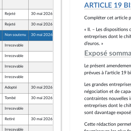
15 mai 2026
ARTICLE 19 BI
Rejeté
30 mai 2026
15 mai 2026
r et Territoires
Compléter cet article pa
Rejeté
30 mai 2026
15 mai 2026
ront Populaire
« II. – Les dispositions
Non soutenu
30 mai 2026
15 mai 2026
entreprises dont le chif
d’euros. »
Irrecevable
15 mai 2026
ine
Exposé somma
Irrecevable
15 mai 2026
ront Populaire
Le présent amendement v
Irrecevable
15 mai 2026
ront Populaire
prévues à l’article 19 b
Irrecevable
15 mai 2026
Les grandes entreprise
Adopté
30 mai 2026
15 mai 2026
négociation et de capac
Tombé
30 mai 2026
15 mai 2026
contraintes nouvelles in
r et Territoires
entreprises dont le chi
Irrecevable
15 mai 2026
ront Populaire
sont davantage exposée
Retiré
30 mai 2026
13 mai 2026
Cette rédaction permet 
Irrecevable
13 mai 2026