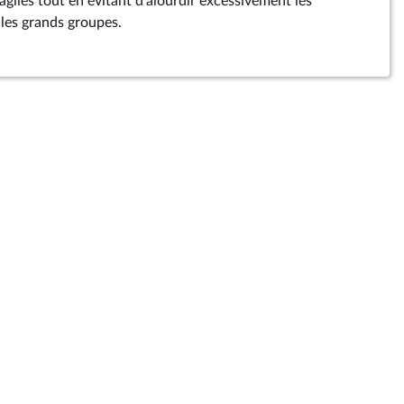
ragiles tout en évitant d’alourdir excessivement les
 les grands groupes.