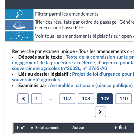
Filtrer parmi les amendements
Trier ces résultats par ordre de passage
Génére
Générer une liasse RTF
Voir tous les amendements législatifs sur open 
Recherche par examen unique - Tous les amendements ci-d
Déposés sur le texte :
Texte de la commission sur le pro
engagement de la procédure accélérée, d’urgence pour la 
souveraineté agricoles (n°2632)., n° 2765-A0
Liés au dossier législatif :
Projet de loi d’urgence pour l
souveraineté agricoles
Examinés par :
Assemblée nationale (séance publique)
1
...
107
108
109
110
n°
Emplacement
Auteur
État