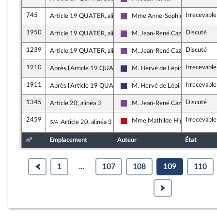
Ensemble pour la République
745
Irrecevable
Article 19 QUATER, alinéa 1
Mme Anne-Sophie Ronceret
Ensemble pour la République
1950
Discuté
Article 19 QUATER, alinéa 1
M. Jean-René Cazeneuve
Ensemble pour la République
1239
Discuté
Article 19 QUATER, alinéa 3
M. Jean-René Cazeneuve
Ensemble pour la République
1910
Irrecevable
Après l'Article 19 QUATER
M. Hervé de Lépinau
Rassemblement National
1911
Irrecevable
Après l'Article 19 QUATER
M. Hervé de Lépinau
Rassemblement National
1345
Discuté
Article 20, alinéa 3
M. Jean-René Cazeneuve
Ensemble pour la République
2459
Irrecevable
Sous-amendement de l'amendement n°134
Mme Mathilde Hignet
Article 20, alinéa 3
La France insoumise - Nouveau F
n°
Emplacement
Auteur
État
1
...
107
108
109
110