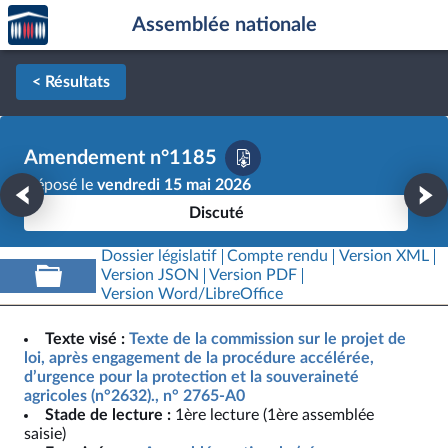
Accèder
Aller au contenu
Aller en bas de la page
Assemblée nationale
à la
page
d'accueil
< Résultats
Amendement n°1185
Déposé le
vendredi 15 mai 2026
Discuté
Dossier législatif
Compte rendu
Version XML
Version JSON
Version PDF
Version Word/LibreOffice
Texte visé :
Texte de la commission sur le projet de
loi, après engagement de la procédure accélérée,
d’urgence pour la protection et la souveraineté
agricoles (n°2632)., n° 2765-A0
Stade de lecture :
1ère lecture (1ère assemblée
saisie)