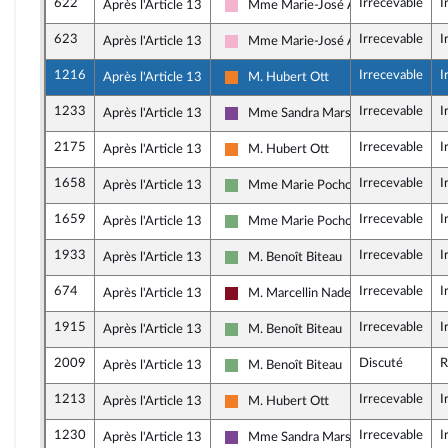
622
Irrecevable
I
Après l'Article 13
Mme Marie-José Allemand
Socialistes et apparentés
623
Irrecevable
I
Après l'Article 13
Mme Marie-José Allemand
Socialistes et apparentés
1216
Irrecevable
I
Après l'Article 13
M. Hubert Ott
Les Démocrates
1233
Irrecevable
I
Après l'Article 13
Mme Sandra Marsaud
Ensemble pour la République
2175
Irrecevable
I
Après l'Article 13
M. Hubert Ott
Les Démocrates
1658
Irrecevable
I
Après l'Article 13
Mme Marie Pochon
Écologiste et Social
1659
Irrecevable
I
Après l'Article 13
Mme Marie Pochon
Écologiste et Social
1933
Irrecevable
I
Après l'Article 13
M. Benoît Biteau
Écologiste et Social
674
Irrecevable
I
Après l'Article 13
M. Marcellin Nadeau
Gauche Démocrate et Républicaine
1915
Irrecevable
I
Après l'Article 13
M. Benoît Biteau
Écologiste et Social
2009
Discuté
R
Après l'Article 13
M. Benoît Biteau
Écologiste et Social
1213
Irrecevable
I
Après l'Article 13
M. Hubert Ott
Les Démocrates
1230
Irrecevable
I
Après l'Article 13
Mme Sandra Marsaud
Ensemble pour la République