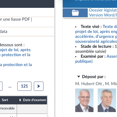
Dossier législat
Version Word/L
r une liasse PDF
Texte visé :
Texte d
data
projet de loi, après e
accélérée, d’urgence p
souveraineté agricoles
essous sont :
Stade de lecture :
1
jet de loi, après
assemblée saisie)
protection et la
Examiné par :
Assem
publique)
a protection et la
Déposé par :
M. Hubert Ott
M. Mic
...
121
Sort
Date d'examen
Date de dépôt
rrecevable
15 mai 2026