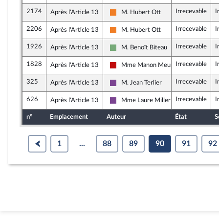
2174
Irrecevable
I
Après l'Article 13
M. Hubert Ott
Les Démocrates
2206
Irrecevable
I
Après l'Article 13
M. Hubert Ott
Les Démocrates
1926
Irrecevable
I
Après l'Article 13
M. Benoît Biteau
Écologiste et Social
1828
Irrecevable
I
Après l'Article 13
Mme Manon Meunier
La France insoumise - Nouveau Front
325
Irrecevable
I
Après l'Article 13
M. Jean Terlier
Ensemble pour la République
626
Irrecevable
I
Après l'Article 13
Mme Laure Miller
Ensemble pour la République
n°
Emplacement
Auteur
État
S
1
...
88
89
90
91
92