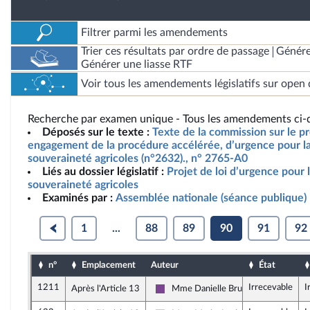
Filtrer parmi les amendements
Trier ces résultats par ordre de passage
Génére
Générer une liasse RTF
Voir tous les amendements législatifs sur open 
Recherche par examen unique - Tous les amendements ci-d
Déposés sur le texte :
Texte de la commission sur le pro
engagement de la procédure accélérée, d’urgence pour la 
souveraineté agricoles (n°2632)., n° 2765-A0
Liés au dossier législatif :
Projet de loi d’urgence pour l
souveraineté agricoles
Examinés par :
Assemblée nationale (séance publique)
1
...
88
89
90
91
92
n°
Emplacement
Auteur
État
1211
Irrecevable
I
Après l'Article 13
Mme Danielle Brulebois
Ensemble pour la République