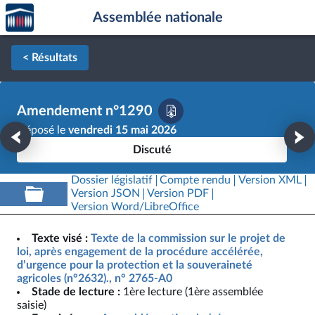
Accèder
Aller au contenu
Aller en bas de la page
Assemblée nationale
à la
page
d'accueil
< Résultats
Amendement n°1290
Déposé le
vendredi 15 mai 2026
Discuté
Dossier législatif
Compte rendu
Version XML
Version JSON
Version PDF
Version Word/LibreOffice
Texte visé :
Texte de la commission sur le projet de
loi, après engagement de la procédure accélérée,
d’urgence pour la protection et la souveraineté
agricoles (n°2632)., n° 2765-A0
Stade de lecture :
1ère lecture (1ère assemblée
saisie)