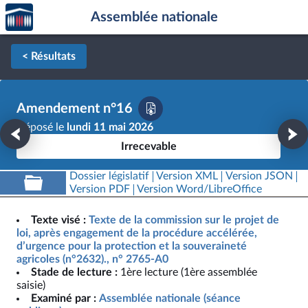
Accèder
Aller au contenu
Aller en bas de la page
Assemblée nationale
à la
page
d'accueil
< Résultats
Amendement n°16
Déposé le
lundi 11 mai 2026
Irrecevable
Dossier législatif
Version XML
Version JSON
Version PDF
Version Word/LibreOffice
Texte visé :
Texte de la commission sur le projet de
loi, après engagement de la procédure accélérée,
d’urgence pour la protection et la souveraineté
agricoles (n°2632)., n° 2765-A0
Stade de lecture :
1ère lecture (1ère assemblée
saisie)
Examiné par :
Assemblée nationale (séance