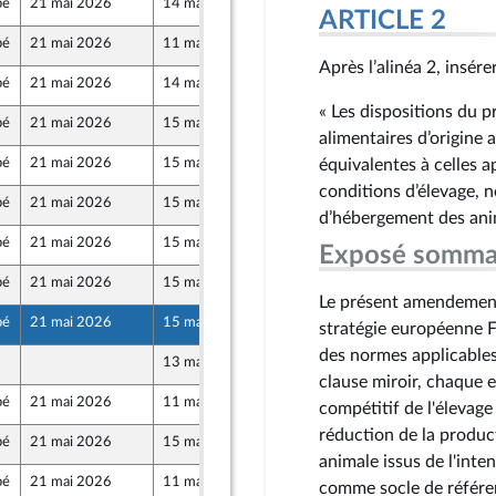
bé
21 mai 2026
14 mai 2026
ARTICLE 2
bé
21 mai 2026
11 mai 2026
Après l’alinéa 2, insérer
bé
21 mai 2026
14 mai 2026
« Les dispositions du 
bé
21 mai 2026
15 mai 2026
alimentaires d’origine
bé
21 mai 2026
15 mai 2026
équivalentes à celles 
conditions d’élevage, 
bé
21 mai 2026
15 mai 2026
 Territoires
d’hébergement des anim
bé
21 mai 2026
15 mai 2026
Exposé somma
Populaire
bé
21 mai 2026
15 mai 2026
Le présent amendement 
bé
21 mai 2026
15 mai 2026
stratégie européenne Fa
des normes applicables
13 mai 2026
Populaire
clause miroir, chaque 
bé
21 mai 2026
11 mai 2026
compétitif de l'élevage 
réduction de la produc
bé
21 mai 2026
15 mai 2026
animale issus de l'inte
bé
21 mai 2026
11 mai 2026
comme socle de référe