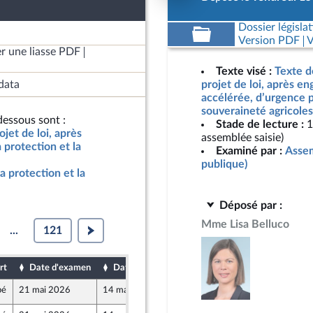
Dossier législat
Version PDF
V
r une liasse PDF
Texte visé :
Texte d
data
projet de loi, après e
accélérée, d’urgence p
souveraineté agricoles
essous sont :
Stade de lecture :
1
jet de loi, après
assemblée saisie)
protection et la
Examiné par :
Assem
publique)
a protection et la
Déposé par :
Mme Lisa Belluco
...
121
rt
Date d'examen
Date de dépôt
bé
21 mai 2026
14 mai 2026