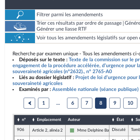
Filtrer parmi les amendements
Trier ces résultats par ordre de passage
Génére
Générer une liasse RTF
Voir tous les amendements législatifs sur open 
Recherche par examen unique - Tous les amendements ci-d
Déposés sur le texte :
Texte de la commission sur le pro
engagement de la procédure accélérée, d’urgence pour la 
souveraineté agricoles (n°2632)., n° 2765-A0
Liés au dossier législatif :
Projet de loi d’urgence pour l
souveraineté agricoles
Examinés par :
Assemblée nationale (séance publique)
1
...
6
7
8
9
10
n°
Emplacement
Auteur
État
So
906
Discuté
Tom
Article 2, alinéa 2
Mme Delphine Batho
Écologiste et Social