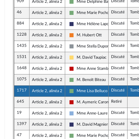
909
Discuté
Tom
Article 2, alinéa 2
Mme Delphine Batho
Écologiste et Social
46
Discuté
Tom
Article 2, alinéa 2
Mme Marie Pochon
Écologiste et Social
884
Discuté
Tom
Article 2, alinéa 2
Mme Hélène Laporte
Rassemblement National
1228
Discuté
Tom
Article 2, alinéa 2
M. Hubert Ott
Les Démocrates
1435
Discuté
Tom
Article 2, alinéa 2
Mme Stella Dupont
Non inscrit
1531
Discuté
Tom
Article 2, alinéa 2
M. David Taupiac
Libertés, Indépendants, Outre-mer et
1648
Discuté
Tom
Article 2, alinéa 2
Mme Anne Stambach-Terrenoir
La France insoumise - Nouveau Front 
1075
Discuté
Tom
Article 2, alinéa 2
M. Benoît Biteau
Écologiste et Social
1717
Discuté
Tom
Article 2, alinéa 2
Mme Lisa Belluco
Écologiste et Social
645
Retiré
Article 2, alinéa 2
M. Aymeric Caron
La France insoumise - Nouveau Front 
19
Discuté
Tom
Article 2, alinéa 2
Mme Anne-Laure Blin
Droite Républicaine
1397
Discuté
Tom
Article 2, alinéa 2
M. David Magnier
Rassemblement National
47
Discuté
Tom
Article 2, alinéa 2
Mme Marie Pochon
Écologiste et Social