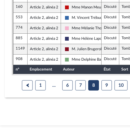
160
Discuté
Tom
Article 2, alinéa 2
Mme Manon Meunier
La France insoumise - Nouveau Front 
553
Discuté
Tom
Article 2, alinéa 2
M. Vincent Trébuchet
Union des droites pour la République
774
Discuté
Tom
Article 2, alinéa 2
Mme Mélanie Thomin
Socialistes et apparentés
885
Discuté
Tom
Article 2, alinéa 2
Mme Hélène Laporte
Rassemblement National
1149
Discuté
Tom
Article 2, alinéa 2
M. Julien Brugerolles
Gauche Démocrate et Républicaine
908
Discuté
Tom
Article 2, alinéa 2
Mme Delphine Batho
Écologiste et Social
n°
Emplacement
Auteur
État
Sort
1
...
6
7
8
9
10