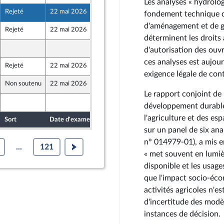
Les analyses « hydrolog
Rejeté
22 mai 2026
15 mai 2026
fondement technique d
d'aménagement et de g
Rejeté
22 mai 2026
12 mai 2026
déterminent les droits 
15 mai 2026
d'autorisation des ouv
ces analyses est aujour
Rejeté
22 mai 2026
11 mai 2026
exigence légale de con
Non soutenu
22 mai 2026
15 mai 2026
Le rapport conjoint de 
15 mai 2026
développement durable 
l'agriculture et des es
Sort
Date d'examen
Date de dépôt
sur un panel de six an
n° 014979-01), a mis e
...
121
« met souvent en lumiè
disponible et les usage
que l'impact socio-éco
activités agricoles n'
d'incertitude des modè
instances de décision.