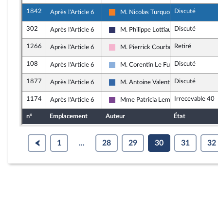
1842
Discuté
Après l'Article 6
M. Nicolas Turquois
Les Démocrates
302
Discuté
Après l'Article 6
M. Philippe Lottiaux
Rassemblement National
1266
Retiré
Après l'Article 6
M. Pierrick Courbon
Socialistes et apparentés
108
Discuté
Après l'Article 6
M. Corentin Le Fur
Droite Républicaine
1877
Discuté
Après l'Article 6
M. Antoine Valentin
Union des droites pour la République
1174
Irrecevable 40
Après l'Article 6
Mme Patricia Lemoine
Ensemble pour la République
n°
Emplacement
Auteur
État
1
...
28
29
30
31
32