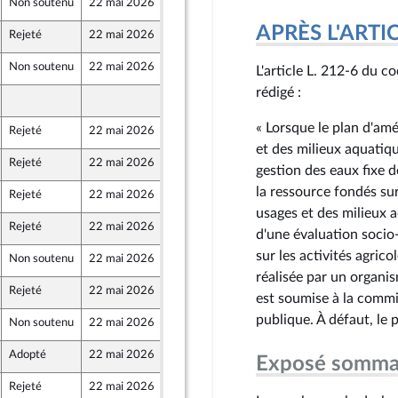
Non soutenu
22 mai 2026
15 mai 2026
APRÈS L'ARTICLE
Rejeté
22 mai 2026
15 mai 2026
Non soutenu
22 mai 2026
15 mai 2026
L'article L. 212-6 du c
rédigé :
15 mai 2026
« Lorsque le plan d'am
Rejeté
22 mai 2026
15 mai 2026
et des milieux aquati
Rejeté
22 mai 2026
15 mai 2026
gestion des eaux fixe d
la ressource fondés su
Rejeté
22 mai 2026
15 mai 2026
 Territoires
usages et des milieux 
Rejeté
22 mai 2026
15 mai 2026
d'une évaluation socio
sur les activités agric
Non soutenu
22 mai 2026
13 mai 2026
réalisée par un organi
Rejeté
22 mai 2026
15 mai 2026
est soumise à la commi
publique. À défaut, le 
Non soutenu
22 mai 2026
15 mai 2026
Adopté
22 mai 2026
15 mai 2026
Exposé somma
Rejeté
22 mai 2026
13 mai 2026