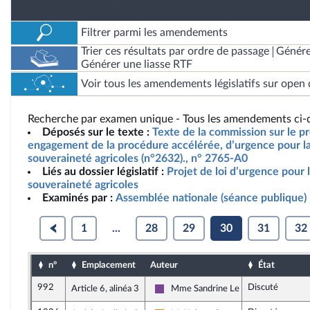
Filtrer parmi les amendements
Trier ces résultats par ordre de passage
Génére
Générer une liasse RTF
Voir tous les amendements législatifs sur open 
Recherche par examen unique - Tous les amendements ci-d
Déposés sur le texte :
Texte de la commission sur le pro
engagement de la procédure accélérée, d’urgence pour la 
souveraineté agricoles (n°2632)., n° 2765-A0
Liés au dossier législatif :
Projet de loi d’urgence pour l
souveraineté agricoles
Examinés par :
Assemblée nationale (séance publique)
1
...
28
29
30
31
32
n°
Emplacement
Auteur
État
992
Discuté
Article 6, alinéa 3
Mme Sandrine Le Feur
Ensemble pour la République