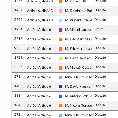
1236
Discuté
Article 6, alinéa 3
M. Hubert Ott
Les Démocrates
1461
Discuté
Article 6, alinéa 3
M. Dominique Potier
Socialistes et apparentés
2243
Discuté
Article 6, alinéa 3
M. Vincent Thiébaut
Horizons & Indépendants
1924
Retiré
Après l'Article 6
M. Michel Lauzzana
Ensemble pour la République
2218
Discuté
Après l'Article 6
M. Éric Martineau
Les Démocrates
953
Discuté
Après l'Article 6
M. Éric Martineau
Les Démocrates
1929
Discuté
Après l'Article 6
M. David Taupiac
Libertés, Indépendants, Outre-mer et
2226
Discuté
Après l'Article 6
M. Mickaël Cosson
Les Démocrates
571
Discuté
Après l'Article 6
Mme Christelle Minard
Droite Républicaine
1400
Discuté
Après l'Article 6
M. David Magnier
Rassemblement National
1884
Discuté
Après l'Article 6
M. Antoine Valentin
Union des droites pour la République
1843
Discuté
Après l'Article 6
M. Nicolas Turquois
Les Démocrates
572
Discuté
Après l'Article 6
Mme Christelle Minard
Droite Républicaine