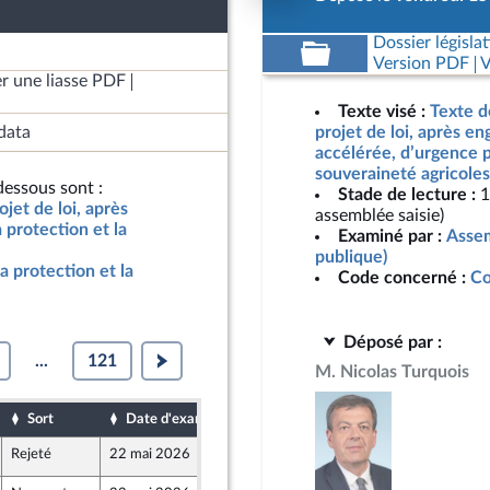
Dossier législat
Version PDF
V
r une liasse PDF
Texte visé :
Texte d
data
projet de loi, après e
accélérée, d’urgence p
souveraineté agricoles
essous sont :
Stade de lecture :
1
jet de loi, après
assemblée saisie)
protection et la
Examiné par :
Assem
publique)
a protection et la
Code concerné :
Co
Déposé par :
...
121
M. Nicolas Turquois
Sort
Date d'examen
Date de dépôt
Rejeté
22 mai 2026
15 mai 2026