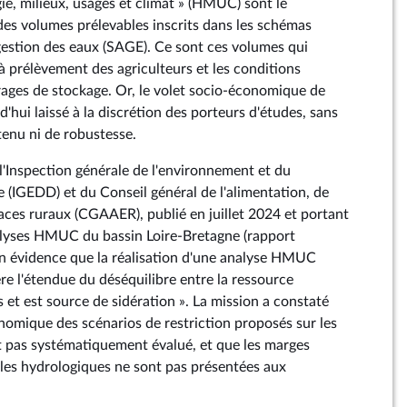
ie, milieux, usages et climat » (HMUC) sont le
es volumes prélevables inscrits dans les schémas
estion des eaux (SAGE). Ce sont ces volumes qui
à prélèvement des agriculteurs et les conditions
rages de stockage. Or, le volet socio-économique de
d'hui laissé à la discrétion des porteurs d'études, sans
tenu ni de robustesse.
l'Inspection générale de l'environnement et du
(IGEDD) et du Conseil général de l'alimentation, de
paces ruraux (CGAAER), publié en juillet 2024 et portant
alyses HMUC du bassin Loire-Bretagne (rapport
n évidence que la réalisation d'une analyse HMUC
re l'étendue du déséquilibre entre la ressource
s et est source de sidération ». La mission a constaté
nomique des scénarios de restriction proposés sur les
est pas systématiquement évalué, et que les marges
les hydrologiques ne sont pas présentées aux