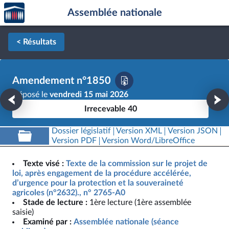
Accèder
Aller au contenu
Aller en bas de la page
Assemblée nationale
à la
page
d'accueil
< Résultats
Amendement n°1850
Déposé le
vendredi 15 mai 2026
Irrecevable 40
Dossier législatif
Version XML
Version JSON
Version PDF
Version Word/LibreOffice
Texte visé :
Texte de la commission sur le projet de
loi, après engagement de la procédure accélérée,
d’urgence pour la protection et la souveraineté
agricoles (n°2632)., n° 2765-A0
Stade de lecture :
1ère lecture (1ère assemblée
saisie)
Examiné par :
Assemblée nationale (séance