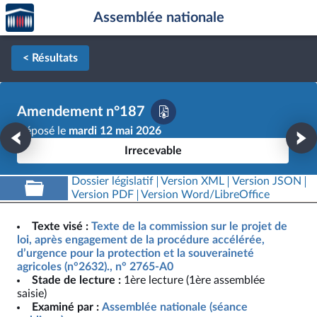
Accèder
Aller au contenu
Aller en bas de la page
Assemblée nationale
à la
page
d'accueil
< Résultats
Amendement n°187
Déposé le
mardi 12 mai 2026
Irrecevable
Dossier législatif
Version XML
Version JSON
Version PDF
Version Word/LibreOffice
Texte visé :
Texte de la commission sur le projet de
loi, après engagement de la procédure accélérée,
d’urgence pour la protection et la souveraineté
agricoles (n°2632)., n° 2765-A0
Stade de lecture :
1ère lecture (1ère assemblée
saisie)
Examiné par :
Assemblée nationale (séance