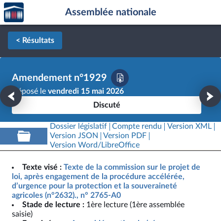
Accèder
Aller au contenu
Aller en bas de la page
Assemblée nationale
à la
page
d'accueil
< Résultats
Amendement n°1929
Déposé le
vendredi 15 mai 2026
Discuté
Dossier législatif
Compte rendu
Version XML
Version JSON
Version PDF
Version Word/LibreOffice
Texte visé :
Texte de la commission sur le projet de
loi, après engagement de la procédure accélérée,
d’urgence pour la protection et la souveraineté
agricoles (n°2632)., n° 2765-A0
Stade de lecture :
1ère lecture (1ère assemblée
saisie)