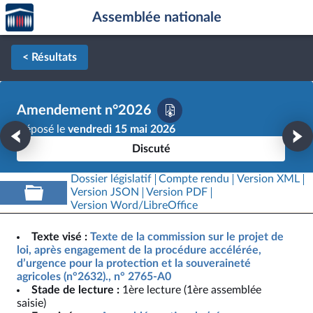
Accèder
Aller au contenu
Aller en bas de la page
Assemblée nationale
à la
page
d'accueil
< Résultats
Amendement n°2026
Déposé le
vendredi 15 mai 2026
Discuté
Dossier législatif
Compte rendu
Version XML
Version JSON
Version PDF
Version Word/LibreOffice
Texte visé :
Texte de la commission sur le projet de
loi, après engagement de la procédure accélérée,
d’urgence pour la protection et la souveraineté
agricoles (n°2632)., n° 2765-A0
Stade de lecture :
1ère lecture (1ère assemblée
saisie)