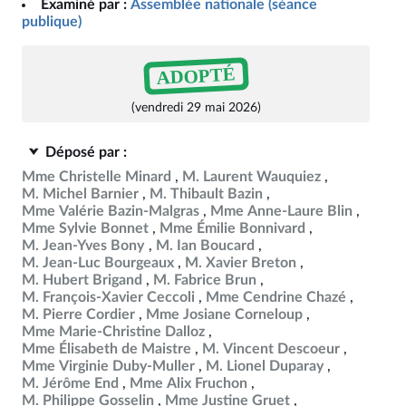
Examiné par :
Assemblée nationale (séance
publique)
ADOPTÉ
(vendredi 29 mai 2026)
Déposé par :
Mme Christelle Minard
M. Laurent Wauquiez
M. Michel Barnier
M. Thibault Bazin
Mme Valérie Bazin-Malgras
Mme Anne-Laure Blin
Mme Sylvie Bonnet
Mme Émilie Bonnivard
M. Jean-Yves Bony
M. Ian Boucard
M. Jean-Luc Bourgeaux
M. Xavier Breton
M. Hubert Brigand
M. Fabrice Brun
M. François-Xavier Ceccoli
Mme Cendrine Chazé
M. Pierre Cordier
Mme Josiane Corneloup
Mme Marie-Christine Dalloz
Mme Élisabeth de Maistre
M. Vincent Descoeur
Mme Virginie Duby-Muller
M. Lionel Duparay
M. Jérôme End
Mme Alix Fruchon
M. Philippe Gosselin
Mme Justine Gruet