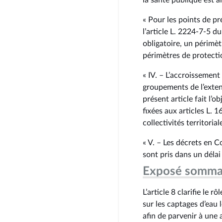
la santé publique est a
« Pour les points de p
l’article L. 2224‑7‑5 du
obligatoire, un périmèt
périmètres de protecti
« IV. – L’accroissemen
groupements de l’exten
présent article fait l’
fixées aux articles L. 
collectivités territorial
« V. – Les décrets en C
sont pris dans un délai
Exposé somma
L’article 8 clarifie le 
sur les captages d’eau l
afin de parvenir à une 