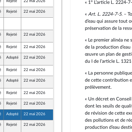
é
Rejeté
22 mai 2026
14 mai 2026
« 1° L’article L. 2224‑7‑
é
Rejeté
22 mai 2026
15 mai 2026
«
Art. L. 2224‑7‑5
. – T
e
d’eau qui assure tout o
20 mai 2026
°2273
e
préservation de la res
é
Rejeté
22 mai 2026
21 mai 2026
°2273
« Le premier alinéa ne
de la production d’eau 
é
Rejeté
22 mai 2026
14 mai 2026
œuvre un plan de gestio
é
Adopté
22 mai 2026
20 mai 2026
°847
e
du I de l’article L. 13
é
Rejeté
22 mai 2026
15 mai 2026
« La personne publique
de cette contribution e
é
Adopté
22 mai 2026
20 mai 2026
°1796
e
prélèvement.
é
Rejeté
22 mai 2026
14 mai 2026
au Front Populaire
« Un décret en Conseil 
é
Rejeté
22 mai 2026
15 mai 2026
dont les seuils de qual
de révision de cette ex
é
Adopté
22 mai 2026
15 mai 2026
des pollutions et de ré
é
Rejeté
22 mai 2026
20 mai 2026
°2058
production d’eau dest