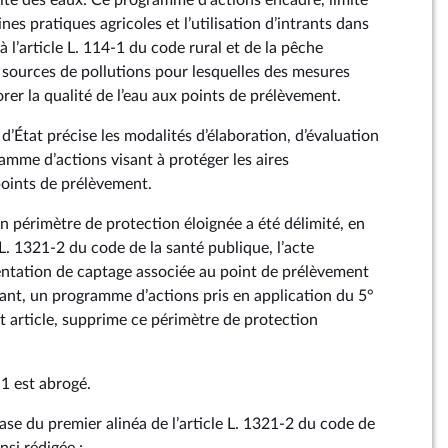
lité des eaux. Ce programme d’actions encadre, limite
nes pratiques agricoles et l’utilisation d’intrants dans
à l’article L. 114‑1 du code rural et de la pêche
s sources de pollutions pour lesquelles des mesures
rer la qualité de l’eau aux points de prélèvement.
d’État précise les modalités d’élaboration, d’évaluation
amme d’actions visant à protéger les aires
points de prélèvement.
un périmètre de protection éloignée a été délimité, en
e L. 1321‑2 du code de la santé publique, l’acte
imentation de captage associée au point de prélèvement
éant, un programme d’actions pris en application du 5°
t article, supprime ce périmètre de protection
‑1 est abrogé.
rase du premier alinéa de l’article L. 1321‑2 du code de