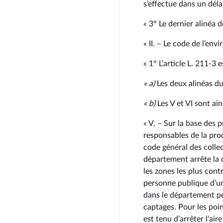
s’effectue dans un déla
« 3° Le dernier alinéa d
« II. – Le code de l’env
« 1° L’article L. 211‑3 e
«
a)
Les deux alinéas du 
«
b)
Les V et VI sont ain
« V. – Sur la base des 
responsables de la prod
code général des collect
département arrête la 
les zones les plus cont
personne publique d’une
dans le département pe
captages. Pour les poin
est tenu d’arrêter l’air