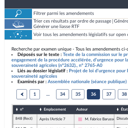
Filtrer parmi les amendements
Trier ces résultats par ordre de passage
Génére
Générer une liasse RTF
Voir tous les amendements législatifs sur open 
Recherche par examen unique - Tous les amendements ci-d
Déposés sur le texte :
Texte de la commission sur le pro
engagement de la procédure accélérée, d’urgence pour la 
souveraineté agricoles (n°2632)., n° 2765-A0
Liés au dossier législatif :
Projet de loi d’urgence pour l
souveraineté agricoles
Examinés par :
Assemblée nationale (séance publique)
1
...
34
35
36
37
38
n°
Emplacement
Auteur
État
848 (Rect)
Discut
Après l'Article 7
M. Fabrice Barusseau
Socialistes et apparentés