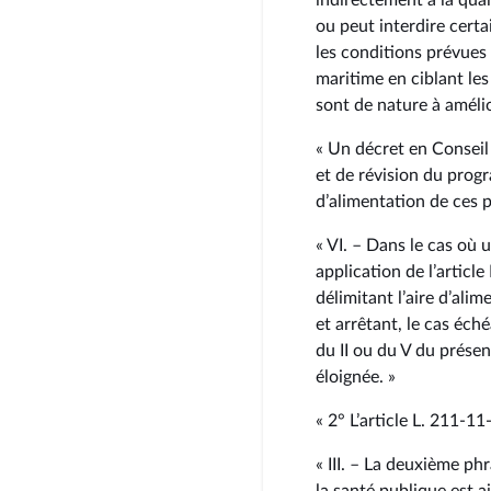
indirectement à la qua
ou peut interdire certai
les conditions prévues 
maritime en ciblant le
sont de nature à amélio
« Un décret en Conseil 
et de révision du progr
d’alimentation de ces 
« VI. – Dans le cas où 
application de l’articl
délimitant l’aire d’al
et arrêtant, le cas éch
du II ou du V du présen
éloignée. »
« 2° L’article L. 211‑11
« III. – La deuxième ph