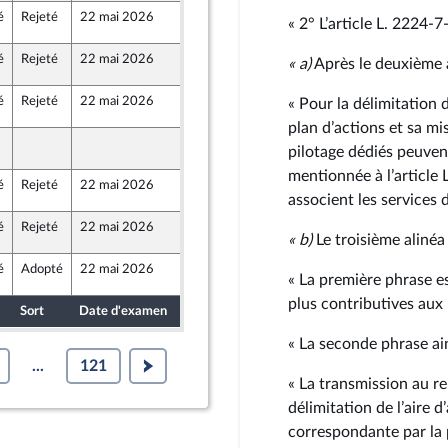
é
Rejeté
22 mai 2026
22 mai 2026
°2058
« 2° L’article L. 2224‑7
au Front Populaire
é
Rejeté
22 mai 2026
22 mai 2026
°2058
«
a)
Après le deuxième al
licaine
é
Rejeté
22 mai 2026
21 mai 2026
« Pour la délimitation 
°2058
plan d’actions et sa m
21 mai 2026
°2058
pilotage dédiés peuven
mentionnée à l’article 
é
Rejeté
22 mai 2026
20 mai 2026
°2058
associent les services d
é
Rejeté
22 mai 2026
20 mai 2026
°2058
«
b)
Le troisième alinéa 
é
Adopté
22 mai 2026
21 mai 2026
°2058
« La première phrase es
plus contributives aux 
Sort
Date d'examen
Date de dépôt
« La seconde phrase ain
...
121
« La transmission au re
délimitation de l’aire 
correspondante par la