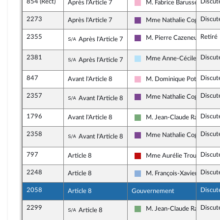
854 (Rect)
Discut
Après l'Article 7
M. Fabrice Barusseau
Socialistes et apparentés
2273
Discut
Après l'Article 7
Mme Nathalie Coggia
Ensemble pour la Républiqu
2355
Retiré
Sous-amendement de l'amendement n
M. Pierre Cazeneuve
Après l'Article 7
Ensemble pour la Républiqu
2381
Discut
Sous-amendement de l'amendement n
Mme Anne-Cécile Violland
Après l'Article 7
Horizons & Indépendants
847
Discut
Avant l'Article 8
M. Dominique Potier
Socialistes et apparentés
2357
Discut
Sous-amendement de l'amendement n
Mme Nathalie Coggia
Avant l'Article 8
Ensemble pour la Républiqu
1796
Discut
Avant l'Article 8
M. Jean-Claude Raux
Écologiste et Social
2358
Discut
Sous-amendement de l'amendement n
Mme Nathalie Coggia
Avant l'Article 8
Ensemble pour la Républiqu
797
Discut
Article 8
Mme Aurélie Trouvé
La France insoumise - Nouve
2248
Discut
Article 8
M. François-Xavier Ceccoli
Droite Républicaine
2058
Discut
Article 8
Gouvernement
2299
Discut
Sous-amendement de l'amendement n
M. Jean-Claude Raux
Article 8
Écologiste et Social