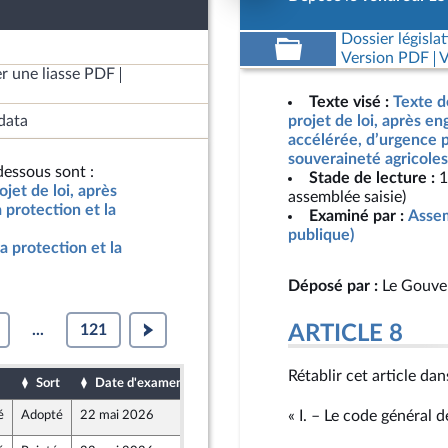
Dossier législat
Version PDF
V
r une liasse PDF
Texte visé :
Texte d
data
projet de loi, après e
accélérée, d’urgence p
souveraineté agricoles
essous sont :
Stade de lecture :
1
jet de loi, après
assemblée saisie)
protection et la
Examiné par :
Assem
publique)
a protection et la
Déposé par :
Le Gouve
...
121
ARTICLE 8
Rétablir cet article dan
Sort
Date d'examen
Date de dépôt
« I. – Le code général de
é
Adopté
22 mai 2026
14 mai 2026