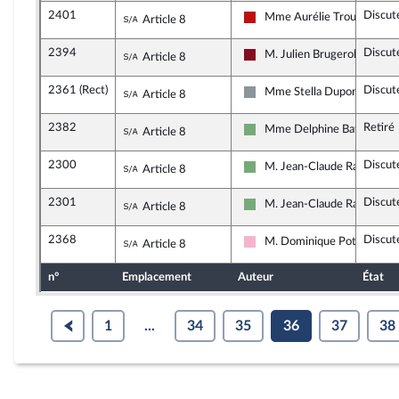
2401
Discut
Sous-amendement de l'amendement n
Mme Aurélie Trouvé
Article 8
La France insoumise - Nouve
2394
Discut
Sous-amendement de l'amendement n
M. Julien Brugerolles
Article 8
Gauche Démocrate et Répub
2361 (Rect)
Discut
Sous-amendement de l'amendement n
Mme Stella Dupont
Article 8
Non inscrit
2382
Retiré
Sous-amendement de l'amendement n
Mme Delphine Batho
Article 8
Écologiste et Social
2300
Discut
Sous-amendement de l'amendement n
M. Jean-Claude Raux
Article 8
Écologiste et Social
2301
Discut
Sous-amendement de l'amendement n
M. Jean-Claude Raux
Article 8
Écologiste et Social
2368
Discut
Sous-amendement de l'amendement n
M. Dominique Potier
Article 8
Socialistes et apparentés
n°
Emplacement
Auteur
État
1
...
34
35
36
37
38