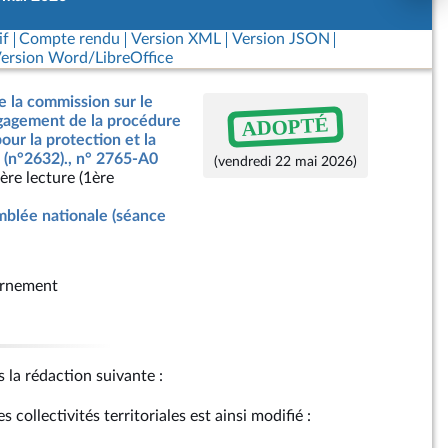
if
Compte rendu
Version XML
Version JSON
ersion Word/LibreOffice
e la commission sur le
ADOPTÉ
ngagement de la procédure
our la protection et la
 (n°2632)., n° 2765-A0
(vendredi 22 mai 2026)
ère lecture (1ère
blée nationale (séance
rnement
s la rédaction suivante :
s collectivités territoriales est ainsi modifié :