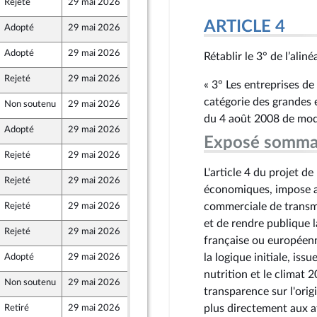
Rejeté
29 mai 2026
15 mai 2026
ARTICLE 4
Adopté
29 mai 2026
15 mai 2026
Adopté
29 mai 2026
15 mai 2026
Rétablir le 3° de l’alin
Rejeté
29 mai 2026
15 mai 2026
« 3° Les entreprises d
catégorie des grandes e
Non soutenu
29 mai 2026
15 mai 2026
du 4 août 2008 de mode
Adopté
29 mai 2026
15 mai 2026
Front Populaire
Exposé somma
Rejeté
29 mai 2026
12 mai 2026
Front Populaire
L'article 4 du projet de
Rejeté
29 mai 2026
15 mai 2026
Front Populaire
économiques, impose au
commerciale de transme
Rejeté
29 mai 2026
15 mai 2026
Front Populaire
et de rendre publique l
Rejeté
29 mai 2026
15 mai 2026
Front Populaire
française ou européenne
la logique initiale, iss
Adopté
29 mai 2026
12 mai 2026
nutrition et le climat 
Non soutenu
29 mai 2026
13 mai 2026
transparence sur l'or
plus directement aux a
Retiré
29 mai 2026
14 mai 2026