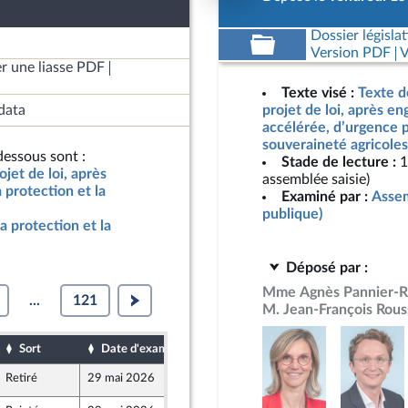
Dossier législat
Version PDF
V
r une liasse PDF
Texte visé :
Texte d
data
projet de loi, après e
accélérée, d’urgence p
souveraineté agricoles
essous sont :
Stade de lecture :
1
jet de loi, après
assemblée saisie)
protection et la
Examiné par :
Assem
publique)
a protection et la
Déposé par :
Mme Agnès Pannier-R
...
121
M. Jean-François Rous
Sort
Date d'examen
Date de dépôt
Retiré
29 mai 2026
15 mai 2026