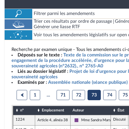
Filtrer parmi les amendements
Trier ces résultats par ordre de passage
Génére
Générer une liasse RTF
Voir tous les amendements législatifs sur open 
Recherche par examen unique - Tous les amendements ci-d
Déposés sur le texte :
Texte de la commission sur le pro
engagement de la procédure accélérée, d’urgence pour la 
souveraineté agricoles (n°2632)., n° 2765-A0
Liés au dossier législatif :
Projet de loi d’urgence pour l
souveraineté agricoles
Examinés par :
Assemblée nationale (séance publique)
1
...
71
72
73
74
75
n°
Emplacement
Auteur
État
1224
Discuté
Article 4, alinéa 38
Mme Sandra Marsaud
Ensemble pour la République