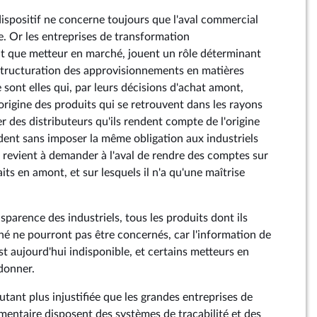
e dispositif ne concerne toujours que l'aval commercial
e. Or les entreprises de transformation
nt que metteur en marché, jouent un rôle déterminant
structuration des approvisionnements en matières
 sont elles qui, par leurs décisions d'achat amont,
'origine des produits qui se retrouvent dans les rayons
er des distributeurs qu'ils rendent compte de l'origine
ndent sans imposer la même obligation aux industriels
t revient à demander à l'aval de rendre des comptes sur
its en amont, et sur lesquels il n'a qu'une maîtrise
sparence des industriels, tous les produits dont ils
é ne pourront pas être concernés, car l'information de
est aujourd'hui indisponible, et certains metteurs en
donner.
utant plus injustifiée que les grandes entreprises de
mentaire disposent des systèmes de traçabilité et des