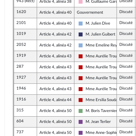
943 (Rect)
Discuté
Article 4, alinéa 38
M. Guillaume Garot
Socialistes et apparentés
1620
Discuté
Article 4, alinéa 40
Gouvernement
2101
Discuté
Article 4, alinéa 40
M. Julien Dive
Droite Républicaine
1019
Discuté
Article 4, alinéa 42
M. Julien Guibert
Rassemblement National
2052
Discuté
Article 4, alinéa 42
Mme Emeline Rey-Rinchet
Droite Républicaine
1919
Discuté
Article 4, alinéa 43
Mme Aurélie Trouvé
La France insoumise - Nouveau 
287
Discuté
Article 4, alinéa 43
Mme Aurélie Trouvé
La France insoumise - Nouveau 
1927
Discuté
Article 4, alinéa 43
Mme Aurélie Trouvé
La France insoumise - Nouveau 
1946
Discuté
Article 4, alinéa 43
Mme Aurélie Trouvé
La France insoumise - Nouveau 
1916
Discuté
Article 4, alinéa 44
Mme Ersilia Soudais
La France insoumise - Nouveau 
315
Discuté
Article 4, alinéa 50
M. Boris Tavernier
Écologiste et Social
604
Discuté
Article 4, alinéa 50
M. Jean Terlier
Ensemble pour la République
737
Discuté
Article 4, alinéa 50
Mme Anne-Sophie Ronceret
Ensemble pour la République