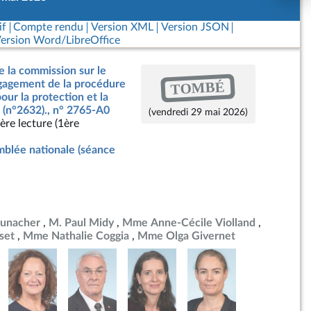
if
Compte rendu
Version XML
Version JSON
ersion Word/LibreOffice
e la commission sur le
TOMBÉ
ngagement de la procédure
our la protection et la
 (n°2632)., n° 2765-A0
(vendredi 29 mai 2026)
ère lecture (1ère
blée nationale (séance
unacher
M. Paul Midy
Mme Anne-Cécile Violland
set
Mme Nathalie Coggia
Mme Olga Givernet