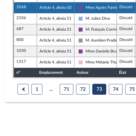
2068
Discuté
Article 4, alinéa 50
Mme Agnès Pannier-Runach
Ensemble pour la République
2106
Discuté
Article 4, alinéa 51
M. Julien Dive
Droite Républicaine
687
Discuté
Article 4, alinéa 51
M. François Cormier-Boulige
Ensemble pour la République
800
Discuté
Article 4, alinéa 51
M. Aurélien Pradié
Non inscrit
1030
Discuté
Article 4, alinéa 51
Mme Danielle Brulebois
Ensemble pour la République
1317
Discuté
Article 4, alinéa 51
Mme Mélanie Thomin
Socialistes et apparentés
n°
Emplacement
Auteur
État
1
...
71
72
73
74
75