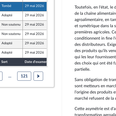
Tombé
29 mai 2026
15 mai 2026
er
Toutefois, en l'état, l
de la chaîne alimentair
Adopté
29 mai 2026
15 mai 2026
agroalimentaire, en ta
Non soutenu
29 mai 2026
13 mai 2026
on
et symétrique dans la 
premières agricoles. Ce
Non soutenu
29 mai 2026
14 mai 2026
conditionnent in fine l
Adopté
29 mai 2026
15 mai 2026
des distributeurs. Exig
des produits qu'ils ve
Adopté
29 mai 2026
15 mai 2026
qui les leur fournissen
Sort
Date d'examen
Date de dépôt
des choix qui ont été fa
partielle.
...
121
Sans obligation de tran
sont metteurs en march
l'origine des produits 
marché refusent de la 
Cette asymétrie est d'a
transformation agroali