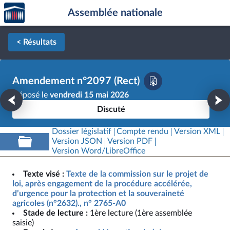
Accèder
Aller au contenu
Aller en bas de la page
Assemblée nationale
à la
page
d'accueil
< Résultats
Amendement n°2097 (Rect)
Déposé le
vendredi 15 mai 2026
Discuté
Dossier législatif
Compte rendu
Version XML
Version JSON
Version PDF
Version Word/LibreOffice
Texte visé :
Texte de la commission sur le projet de
loi, après engagement de la procédure accélérée,
d’urgence pour la protection et la souveraineté
agricoles (n°2632)., n° 2765-A0
Stade de lecture :
1ère lecture (1ère assemblée
saisie)