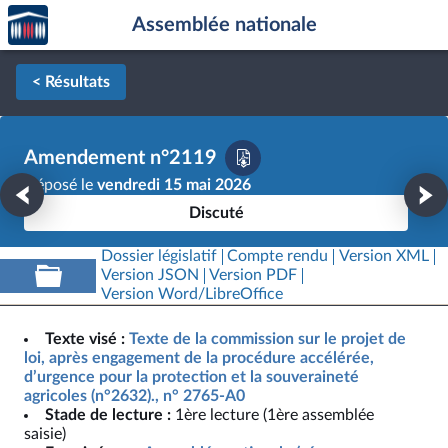
Accèder
Aller au contenu
Aller en bas de la page
Assemblée nationale
à la
page
d'accueil
< Résultats
Amendement n°2119
Déposé le
vendredi 15 mai 2026
Discuté
Dossier législatif
Compte rendu
Version XML
Version JSON
Version PDF
Version Word/LibreOffice
Texte visé :
Texte de la commission sur le projet de
loi, après engagement de la procédure accélérée,
d’urgence pour la protection et la souveraineté
agricoles (n°2632)., n° 2765-A0
Stade de lecture :
1ère lecture (1ère assemblée
saisie)