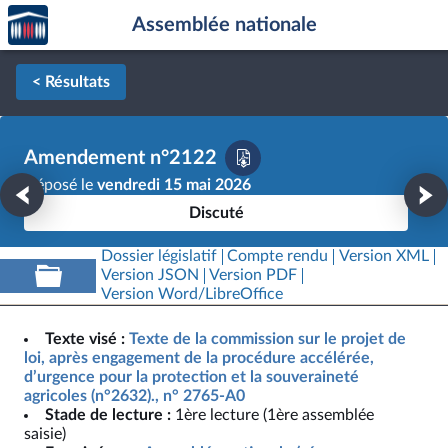
Accèder
Aller au contenu
Aller en bas de la page
Assemblée nationale
à la
page
d'accueil
< Résultats
Amendement n°2122
Déposé le
vendredi 15 mai 2026
Discuté
Dossier législatif
Compte rendu
Version XML
Version JSON
Version PDF
Version Word/LibreOffice
Texte visé :
Texte de la commission sur le projet de
loi, après engagement de la procédure accélérée,
d’urgence pour la protection et la souveraineté
agricoles (n°2632)., n° 2765-A0
Stade de lecture :
1ère lecture (1ère assemblée
saisie)