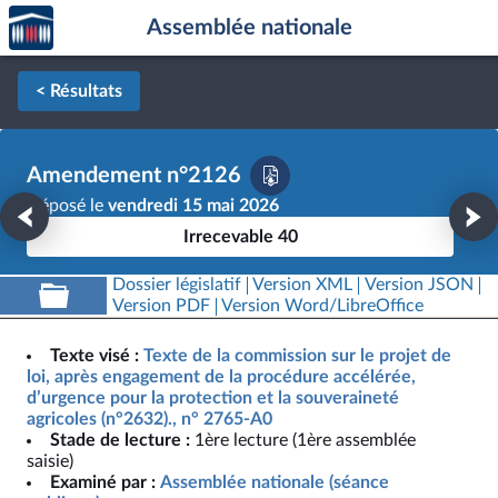
Accèder
Aller au contenu
Aller en bas de la page
Assemblée nationale
à la
page
d'accueil
< Résultats
Amendement n°2126
Déposé le
vendredi 15 mai 2026
Irrecevable 40
Dossier législatif
Version XML
Version JSON
Version PDF
Version Word/LibreOffice
Texte visé :
Texte de la commission sur le projet de
loi, après engagement de la procédure accélérée,
d’urgence pour la protection et la souveraineté
agricoles (n°2632)., n° 2765-A0
Stade de lecture :
1ère lecture (1ère assemblée
saisie)
Examiné par :
Assemblée nationale (séance