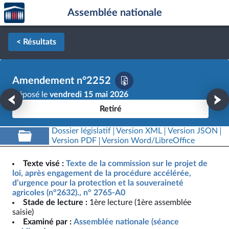
Accèder
Aller au contenu
Aller en bas de la page
Assemblée nationale
à la
page
d'accueil
< Résultats
Amendement n°2252
Déposé le
vendredi 15 mai 2026
Retiré
Dossier législatif
Version XML
Version JSON
Version PDF
Version Word/LibreOffice
Texte visé :
Texte de la commission sur le projet de
loi, après engagement de la procédure accélérée,
d’urgence pour la protection et la souveraineté
agricoles (n°2632)., n° 2765-A0
Stade de lecture :
1ère lecture (1ère assemblée
saisie)
Examiné par :
Assemblée nationale (séance