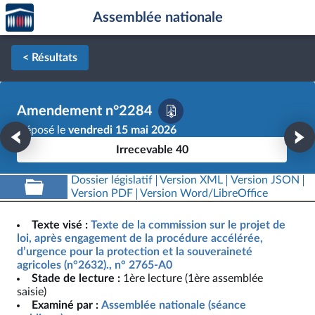
Accèder
Aller au contenu
Aller en bas de la page
Assemblée nationale
à la
page
d'accueil
< Résultats
Amendement n°2284
Déposé le
vendredi 15 mai 2026
Irrecevable 40
Dossier législatif
Version XML
Version JSON
Version PDF
Version Word/LibreOffice
Texte visé :
Texte de la commission sur le projet de
loi, après engagement de la procédure accélérée,
d’urgence pour la protection et la souveraineté
agricoles (n°2632)., n° 2765-A0
Stade de lecture :
1ère lecture (1ère assemblée
saisie)
Examiné par :
Assemblée nationale (séance