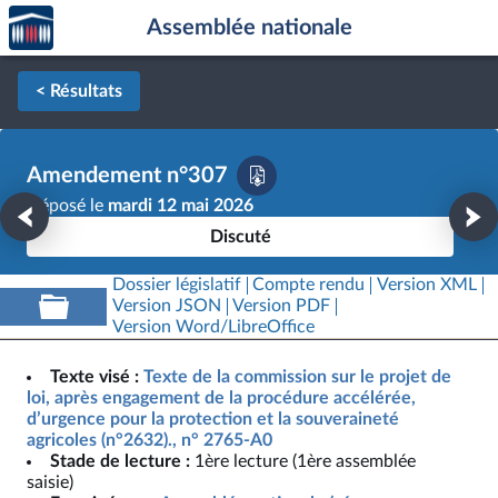
Accèder
Aller au contenu
Aller en bas de la page
Assemblée nationale
à la
page
d'accueil
< Résultats
Amendement n°307
Déposé le
mardi 12 mai 2026
Discuté
Dossier législatif
Compte rendu
Version XML
Version JSON
Version PDF
Version Word/LibreOffice
Texte visé :
Texte de la commission sur le projet de
loi, après engagement de la procédure accélérée,
d’urgence pour la protection et la souveraineté
agricoles (n°2632)., n° 2765-A0
Stade de lecture :
1ère lecture (1ère assemblée
saisie)