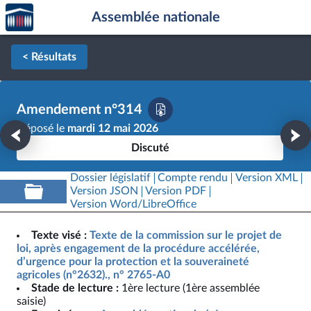
Accèder
Aller au contenu
Aller en bas de la page
Assemblée nationale
à la
page
d'accueil
< Résultats
Amendement n°314
Déposé le
mardi 12 mai 2026
Discuté
Dossier législatif
Compte rendu
Version XML
Version JSON
Version PDF
Version Word/LibreOffice
Texte visé :
Texte de la commission sur le projet de
loi, après engagement de la procédure accélérée,
d’urgence pour la protection et la souveraineté
agricoles (n°2632)., n° 2765-A0
Stade de lecture :
1ère lecture (1ère assemblée
saisie)