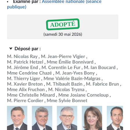
Examiné par :
Assemblée nationale (séance
publique)
ADOPTÉ
(samedi 30 mai 2026)
Déposé par :
M. Nicolas Ray
M. Jean-Pierre Vigier
M. Patrick Hetzel
Mme Émilie Bonnivard
M. Jérôme End
M. Corentin Le Fur
M. Ian Boucard
Mme Cendrine Chazé
M. Jean-Yves Bony
M. Thierry Liger
Mme Valérie Bazin-Malgras
M. Xavier Breton
M. Thibault Bazin
M. Fabrice Brun
Mme Alix Fruchon
M. Nicolas Tryzna
Mme Christelle Minard
Mme Josiane Corneloup
M. Pierre Cordier
Mme Sylvie Bonnet