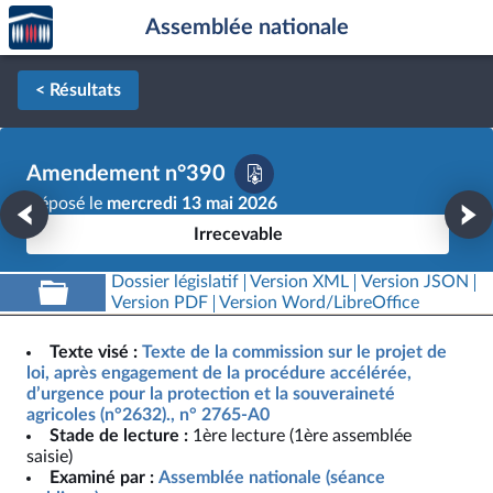
Accèder
Aller au contenu
Aller en bas de la page
Assemblée nationale
à la
page
d'accueil
< Résultats
Amendement n°390
Déposé le
mercredi 13 mai 2026
Irrecevable
Dossier législatif
Version XML
Version JSON
Version PDF
Version Word/LibreOffice
Texte visé :
Texte de la commission sur le projet de
loi, après engagement de la procédure accélérée,
d’urgence pour la protection et la souveraineté
agricoles (n°2632)., n° 2765-A0
Stade de lecture :
1ère lecture (1ère assemblée
saisie)
Examiné par :
Assemblée nationale (séance