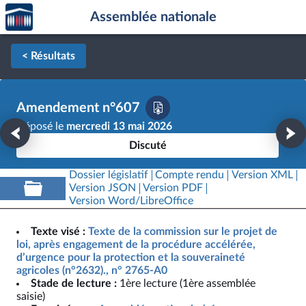
Accèder
Aller au contenu
Aller en bas de la page
Assemblée nationale
à la
page
d'accueil
< Résultats
Amendement n°607
Déposé le
mercredi 13 mai 2026
Discuté
Dossier législatif
Compte rendu
Version XML
Version JSON
Version PDF
Version Word/LibreOffice
Texte visé :
Texte de la commission sur le projet de
loi, après engagement de la procédure accélérée,
d’urgence pour la protection et la souveraineté
agricoles (n°2632)., n° 2765-A0
Stade de lecture :
1ère lecture (1ère assemblée
saisie)