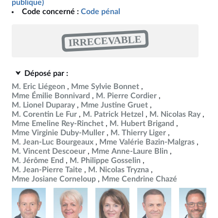
publique)
Code concerné :
Code pénal
IRRECEVABLE
Déposé par :
M. Eric Liégeon
Mme Sylvie Bonnet
Mme Émilie Bonnivard
M. Pierre Cordier
M. Lionel Duparay
Mme Justine Gruet
M. Corentin Le Fur
M. Patrick Hetzel
M. Nicolas Ray
Mme Emeline Rey-Rinchet
M. Hubert Brigand
Mme Virginie Duby-Muller
M. Thierry Liger
M. Jean-Luc Bourgeaux
Mme Valérie Bazin-Malgras
M. Vincent Descoeur
Mme Anne-Laure Blin
M. Jérôme End
M. Philippe Gosselin
M. Jean-Pierre Taite
M. Nicolas Tryzna
Mme Josiane Corneloup
Mme Cendrine Chazé