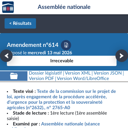
Accèder
Aller au contenu
Aller en bas de la page
Assemblée nationale
à la
page
d'accueil
< Résultats
Amendement n°614
Déposé le
mercredi 13 mai 2026
Irrecevable
Dossier législatif
Version XML
Version JSON
Version PDF
Version Word/LibreOffice
Texte visé :
Texte de la commission sur le projet de
loi, après engagement de la procédure accélérée,
d’urgence pour la protection et la souveraineté
agricoles (n°2632)., n° 2765-A0
Stade de lecture :
1ère lecture (1ère assemblée
saisie)
Examiné par :
Assemblée nationale (séance