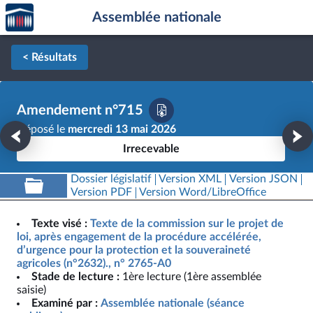
Accèder
Aller au contenu
Aller en bas de la page
Assemblée nationale
à la
page
d'accueil
< Résultats
Amendement n°715
Déposé le
mercredi 13 mai 2026
Irrecevable
Dossier législatif
Version XML
Version JSON
Version PDF
Version Word/LibreOffice
Texte visé :
Texte de la commission sur le projet de
loi, après engagement de la procédure accélérée,
d’urgence pour la protection et la souveraineté
agricoles (n°2632)., n° 2765-A0
Stade de lecture :
1ère lecture (1ère assemblée
saisie)
Examiné par :
Assemblée nationale (séance