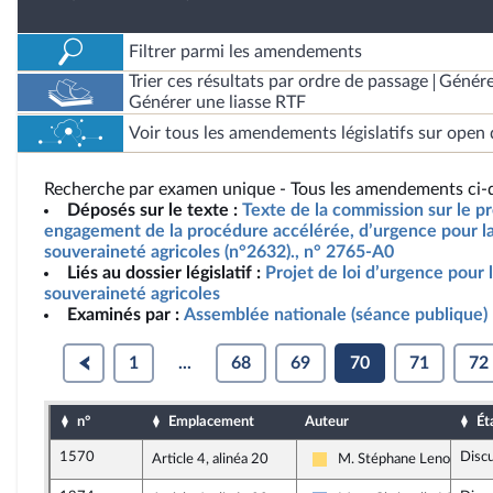
Filtrer parmi les amendements
Trier ces résultats par ordre de passage
Génére
Générer une liasse RTF
Voir tous les amendements législatifs sur open 
Recherche par examen unique - Tous les amendements ci-d
Déposés sur le texte :
Texte de la commission sur le pro
engagement de la procédure accélérée, d’urgence pour la 
souveraineté agricoles (n°2632)., n° 2765-A0
Liés au dossier législatif :
Projet de loi d’urgence pour l
souveraineté agricoles
Examinés par :
Assemblée nationale (séance publique)
1
...
68
69
70
71
72
n°
Emplacement
Auteur
Ét
1570
Disc
Article 4, alinéa 20
M. Stéphane Lenormand
Libertés, Indépendants, Ou