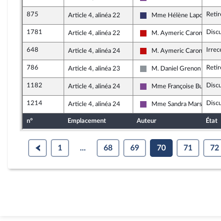
Ensemble pour la Républiq
875
Retir
Article 4, alinéa 22
Mme Hélène Laporte
Rassemblement National
1781
Disc
Article 4, alinéa 22
M. Aymeric Caron
La France insoumise - Nou
648
Irrec
Article 4, alinéa 24
M. Aymeric Caron
La France insoumise - Nou
786
Retir
Article 4, alinéa 23
M. Daniel Grenon
Non inscrit
1182
Disc
Article 4, alinéa 24
Mme Françoise Buffet
Ensemble pour la Républiq
1214
Disc
Article 4, alinéa 24
Mme Sandra Marsaud
Ensemble pour la Républiq
n°
Emplacement
Auteur
État
1
...
68
69
70
71
72