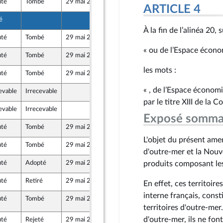
uté
Tombé
29 mai 2026
15 mai 2026
ARTICLE 4
é
14 mai 2026
À la fin de l’alinéa 20,
uté
Tombé
29 mai 2026
15 mai 2026
« ou de l’Espace écon
uté
Tombé
29 mai 2026
15 mai 2026
chy
tre-mer et Territoires
les mots :
uté
Tombé
29 mai 2026
15 mai 2026
République
« , de l’Espace économi
evable
Irrecevable
15 mai 2026
ue
par le titre XIII de la C
evable
Irrecevable
15 mai 2026
ue
Exposé somma
uté
Tombé
29 mai 2026
14 mai 2026
République
L'objet du présent amen
uté
Tombé
29 mai 2026
12 mai 2026
d'outre-mer et la Nouv
uté
Adopté
29 mai 2026
15 mai 2026
produits composant les 
veau Front Populaire
uté
Retiré
29 mai 2026
15 mai 2026
En effet, ces territoire
interne français, cons
uté
Tombé
29 mai 2026
20 mai 2026
2097 (Rect)
tre-mer et Territoires
territoires d'outre-mer.
d'outre-mer, ils ne fon
uté
Rejeté
29 mai 2026
15 mai 2026