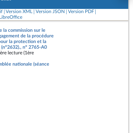
if
Version XML
Version JSON
Version PDF
ibreOffice
e la commission sur le
ngagement de la procédure
our la protection et la
 (n°2632)., n° 2765-A0
ère lecture (1ère
blée nationale (séance