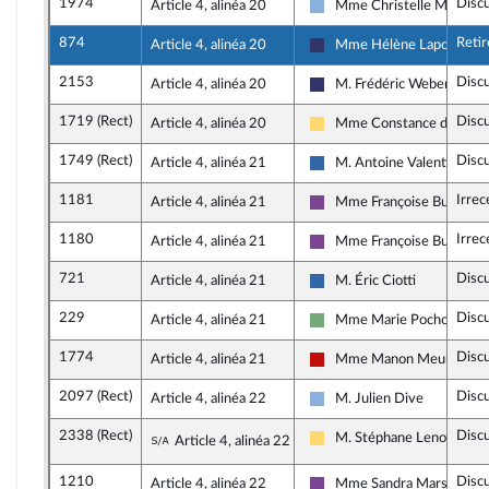
1974
Disc
Article 4, alinéa 20
Mme Christelle Minard
Droite Républicaine
874
Retir
Article 4, alinéa 20
Mme Hélène Laporte
Rassemblement National
2153
Disc
Article 4, alinéa 20
M. Frédéric Weber
Rassemblement National
1719 (Rect)
Disc
Article 4, alinéa 20
Mme Constance de Péli
Libertés, Indépendants, Ou
1749 (Rect)
Disc
Article 4, alinéa 21
M. Antoine Valentin
Union des droites pour la 
1181
Irrec
Article 4, alinéa 21
Mme Françoise Buffet
Ensemble pour la Républiq
1180
Irrec
Article 4, alinéa 21
Mme Françoise Buffet
Ensemble pour la Républiq
721
Disc
Article 4, alinéa 21
M. Éric Ciotti
Union des droites pour la 
229
Disc
Article 4, alinéa 21
Mme Marie Pochon
Écologiste et Social
1774
Disc
Article 4, alinéa 21
Mme Manon Meunier
La France insoumise - Nou
2097 (Rect)
Disc
Article 4, alinéa 22
M. Julien Dive
Droite Républicaine
2338 (Rect)
Disc
Sous-amendement de l'amendement n°
M. Stéphane Lenormand
Article 4, alinéa 22
Libertés, Indépendants, Ou
1210
Disc
Article 4, alinéa 22
Mme Sandra Marsaud