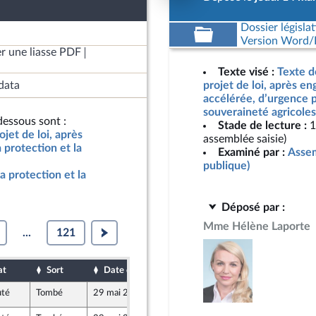
Dossier législat
Version Word/L
r une liasse PDF
Texte visé :
Texte d
data
projet de loi, après e
accélérée, d’urgence p
souveraineté agricoles
essous sont :
Stade de lecture :
1
jet de loi, après
assemblée saisie)
protection et la
Examiné par :
Assem
publique)
a protection et la
Déposé par :
Mme Hélène Laporte
...
121
at
Sort
Date d'examen
Date de dépôt
uté
Tombé
29 mai 2026
15 mai 2026
tre-mer et Territoires