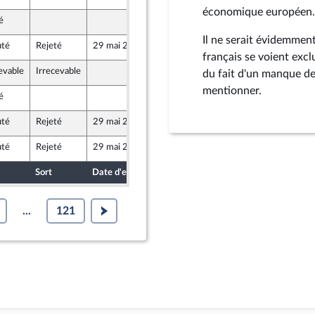
ue
économique européen.
é
14 mai 2026
Il ne serait évidemment
uté
Rejeté
29 mai 2026
15 mai 2026
veau Front Populaire
français se voient excl
evable
Irrecevable
13 mai 2026
du fait d'un manque de c
veau Front Populaire
mentionner.
é
14 mai 2026
uté
Rejeté
29 mai 2026
15 mai 2026
ue
uté
Rejeté
29 mai 2026
15 mai 2026
ue
Sort
Date d'examen
Date de dépôt
...
121