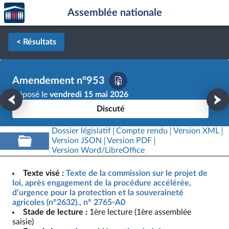
Accèder
Aller au contenu
Aller en bas de la page
Assemblée nationale
à la
page
d'accueil
< Résultats
Amendement n°953
Déposé le
vendredi 15 mai 2026
Discuté
Dossier législatif
Compte rendu
Version XML
Version JSON
Version PDF
Version Word/LibreOffice
Texte visé :
Texte de la commission sur le projet de
loi, après engagement de la procédure accélérée,
d’urgence pour la protection et la souveraineté
agricoles (n°2632)., n° 2765-A0
Stade de lecture :
1ère lecture (1ère assemblée
saisie)