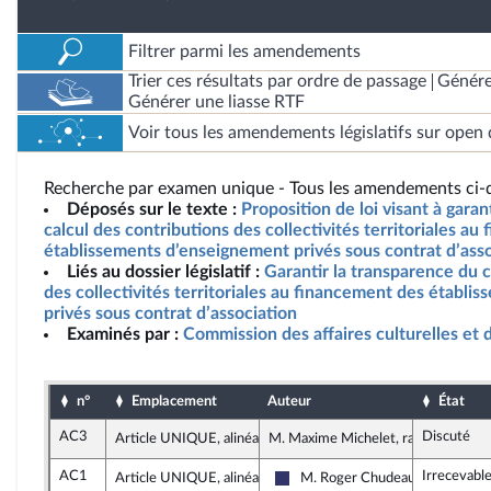
Filtrer parmi les amendements
Trier ces résultats par ordre de passage
Génére
Générer une liasse RTF
Voir tous les amendements législatifs sur open 
Recherche par examen unique - Tous les amendements ci-d
Déposés sur le texte :
Proposition de loi visant à garan
calcul des contributions des collectivités territoriales a
établissements d’enseignement privés sous contrat d’asso
Liés au dossier législatif :
Garantir la transparence du c
des collectivités territoriales au financement des établ
privés sous contrat d’association
Examinés par :
Commission des affaires culturelles et 
n°
Emplacement
Auteur
État
AC3
Discuté
Article UNIQUE, alinéa 2
M. Maxime Michelet, rapporteur
AC1
Irrecevabl
Article UNIQUE, alinéa 2
M. Roger Chudeau
Rassemblement National