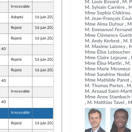
M. Louis Boyard
M. P
e
Irrecevable
12 juin 2026
M. Sylvain Carrière
M
ront Populaire
Mme Sophia Chikirou
Adopté
16 juin 2026
12 juin 2026
M. Jean-François Co
Mme Alma Dufour
M
Rejeté
16 juin 2026
12 juin 2026
M. Emmanuel Fernand
ront Populaire
Mme Clémence Guett
Rejeté
16 juin 2026
12 juin 2026
M. Andy Kerbrat
M. 
ront Populaire
M. Maxime Laisney
M
e 40
12 juin 2026
Mme Élise Leboucher
ront Populaire
Mme Claire Lejeune
Rejeté
16 juin 2026
12 juin 2026
ront Populaire
Mme Élisa Martin
M.
Mme Marie Mesmeur
Rejeté
16 juin 2026
12 juin 2026
ront Populaire
Mme Sandrine Nosbé
Mme Mathilde Panot
e 40
12 juin 2026
ront Populaire
M. Thomas Portes
M.
M. Arnaud Saint-Mart
e
Irrecevable
12 juin 2026
ront Populaire
Mme Anne Stambach-T
e 40
12 juin 2026
M. Matthias Tavel
M
ront Populaire
e
Irrecevable
12 juin 2026
ront Populaire
Rejeté
16 juin 2026
12 juin 2026