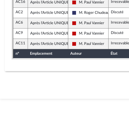
AC16
Irrecevabl
Après l'Article UNIQUE
M. Paul Vannier
La France insoumise - Nouveau F
AC2
Discuté
Après l'Article UNIQUE
M. Roger Chudeau
Rassemblement National
AC6
Irrecevabl
Après l'Article UNIQUE
M. Paul Vannier
La France insoumise - Nouveau F
AC9
Discuté
Après l'Article UNIQUE
M. Paul Vannier
La France insoumise - Nouveau F
AC11
Irrecevabl
Après l'Article UNIQUE
M. Paul Vannier
La France insoumise - Nouveau F
n°
Emplacement
Auteur
État