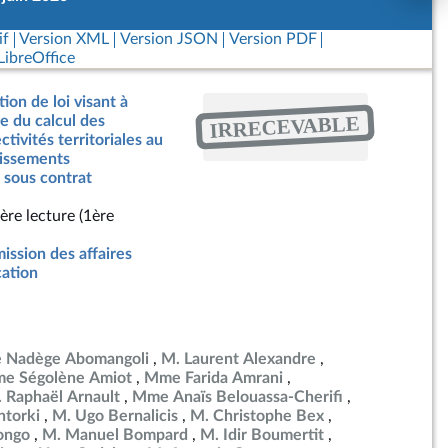
if
Version XML
Version JSON
Version PDF
ibreOffice
ion de loi visant à
IRRECEVABLE
ce du calcul des
ctivités territoriales au
lissements
 sous contrat
ère lecture (1ère
ssion des affaires
cation
 Nadège Abomangoli
M. Laurent Alexandre
e Ségolène Amiot
Mme Farida Amrani
 Raphaël Arnault
Mme Anaïs Belouassa-Cherifi
torki
M. Ugo Bernalicis
M. Christophe Bex
ongo
M. Manuel Bompard
M. Idir Boumertit