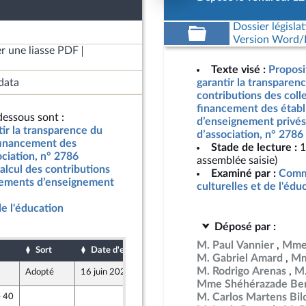
Dossier législat
Version Word/L
r une liasse PDF
Texte visé :
Proposit
data
garantir la transparen
contributions des colle
financement des étab
essous sont :
d’enseignement privés
tir la transparence du
d’association, n° 2786
u financement des
Stade de lecture :
1
ciation, n° 2786
assemblée saisie)
alcul des contributions
Examiné par :
Commi
issements d’enseignement
culturelles et de l'édu
de l'éducation
Déposé par :
M. Paul Vannier
Mme
Sort
Date d'examen
Date de dépôt
M. Gabriel Amard
Mm
M. Rodrigo Arenas
M.
Adopté
16 juin 2026
12 juin 2026
Mme Shéhérazade Ben
M. Carlos Martens Bil
e 40
10 juin 2026