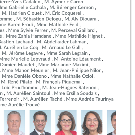
ierre-Yves Cadalen
M. Aymeric Caron
me Gabrielle Cathala
M. Bérenger Cernon
M. Hadrien Clouet
M. Éric Coquerel
ulomme
M. Sébastien Delogu
M. Aly Diouara
me Karen Erodi
Mme Mathilde Feld
es
Mme Sylvie Ferrer
M. Perceval Gaillard
é
Mme Zahia Hamdane
Mme Mathilde Hignet
Bastien Lachaud
M. Abdelkader Lahmar
. Aurélien Le Coq
M. Arnaud Le Gall
M. Jérôme Legavre
Mme Sarah Legrain
Mme Murielle Lepvraud
M. Antoine Léaument
 Damien Maudet
Mme Marianne Maximi
Mme Manon Meunier
M. Jean-Philippe Nilor
Mme Danièle Obono
Mme Nathalie Oziol
M. René Pilato
M. François Piquemal
 Loïc Prud'homme
M. Jean-Hugues Ratenon
in
M. Aurélien Saintoul
Mme Ersilia Soudais
errenoir
M. Aurélien Taché
Mme Andrée Taurinya
me Aurélie Trouvé