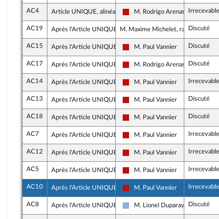
AC4
Irrecevabl
Article UNIQUE, alinéa 2
M. Rodrigo Arenas
La France insoumise - Nouveau F
AC19
Discuté
Après l'Article UNIQUE
M. Maxime Michelet, rapporteur
AC15
Discuté
Après l'Article UNIQUE
M. Paul Vannier
La France insoumise - Nouveau F
AC17
Discuté
Après l'Article UNIQUE
M. Rodrigo Arenas
La France insoumise - Nouveau F
AC14
Irrecevabl
Après l'Article UNIQUE
M. Paul Vannier
La France insoumise - Nouveau F
AC13
Discuté
Après l'Article UNIQUE
M. Paul Vannier
La France insoumise - Nouveau F
AC18
Discuté
Après l'Article UNIQUE
M. Paul Vannier
La France insoumise - Nouveau F
AC7
Irrecevabl
Après l'Article UNIQUE
M. Paul Vannier
La France insoumise - Nouveau F
AC12
Irrecevabl
Après l'Article UNIQUE
M. Paul Vannier
La France insoumise - Nouveau F
AC5
Irrecevabl
Après l'Article UNIQUE
M. Paul Vannier
La France insoumise - Nouveau F
AC10
Irrecevabl
Après l'Article UNIQUE
M. Paul Vannier
La France insoumise - Nouveau F
AC8
Discuté
Après l'Article UNIQUE
M. Lionel Duparay
Droite Républicaine