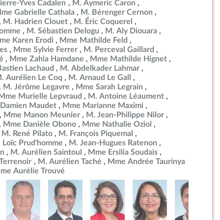
ierre-Yves Cadalen
M. Aymeric Caron
me Gabrielle Cathala
M. Bérenger Cernon
M. Hadrien Clouet
M. Éric Coquerel
ulomme
M. Sébastien Delogu
M. Aly Diouara
me Karen Erodi
Mme Mathilde Feld
es
Mme Sylvie Ferrer
M. Perceval Gaillard
é
Mme Zahia Hamdane
Mme Mathilde Hignet
Bastien Lachaud
M. Abdelkader Lahmar
. Aurélien Le Coq
M. Arnaud Le Gall
M. Jérôme Legavre
Mme Sarah Legrain
Mme Murielle Lepvraud
M. Antoine Léaument
 Damien Maudet
Mme Marianne Maximi
Mme Manon Meunier
M. Jean-Philippe Nilor
Mme Danièle Obono
Mme Nathalie Oziol
M. René Pilato
M. François Piquemal
 Loïc Prud'homme
M. Jean-Hugues Ratenon
in
M. Aurélien Saintoul
Mme Ersilia Soudais
errenoir
M. Aurélien Taché
Mme Andrée Taurinya
me Aurélie Trouvé