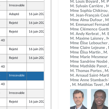
M. Louis Boyard
M. P
e
Irrecevable
12 juin 2026
M. Sylvain Carrière
M
ront Populaire
Mme Sophia Chikirou
Adopté
16 juin 2026
12 juin 2026
M. Jean-François Co
Mme Alma Dufour
M
Rejeté
16 juin 2026
12 juin 2026
M. Emmanuel Fernand
ront Populaire
Mme Clémence Guett
Rejeté
16 juin 2026
12 juin 2026
M. Andy Kerbrat
M. 
ront Populaire
M. Maxime Laisney
M
e 40
12 juin 2026
Mme Élise Leboucher
ront Populaire
Mme Claire Lejeune
Rejeté
16 juin 2026
12 juin 2026
ront Populaire
Mme Élisa Martin
M.
Mme Marie Mesmeur
Rejeté
16 juin 2026
12 juin 2026
ront Populaire
Mme Sandrine Nosbé
Mme Mathilde Panot
e 40
12 juin 2026
ront Populaire
M. Thomas Portes
M.
M. Arnaud Saint-Mart
e
Irrecevable
12 juin 2026
ront Populaire
Mme Anne Stambach-T
e 40
12 juin 2026
M. Matthias Tavel
M
ront Populaire
e
Irrecevable
12 juin 2026
ront Populaire
Rejeté
16 juin 2026
12 juin 2026