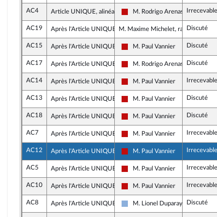
AC4
Irrecevabl
Article UNIQUE, alinéa 2
M. Rodrigo Arenas
La France insoumise - Nouveau F
AC19
Discuté
Après l'Article UNIQUE
M. Maxime Michelet, rapporteur
AC15
Discuté
Après l'Article UNIQUE
M. Paul Vannier
La France insoumise - Nouveau F
AC17
Discuté
Après l'Article UNIQUE
M. Rodrigo Arenas
La France insoumise - Nouveau F
AC14
Irrecevabl
Après l'Article UNIQUE
M. Paul Vannier
La France insoumise - Nouveau F
AC13
Discuté
Après l'Article UNIQUE
M. Paul Vannier
La France insoumise - Nouveau F
AC18
Discuté
Après l'Article UNIQUE
M. Paul Vannier
La France insoumise - Nouveau F
AC7
Irrecevabl
Après l'Article UNIQUE
M. Paul Vannier
La France insoumise - Nouveau F
AC12
Irrecevabl
Après l'Article UNIQUE
M. Paul Vannier
La France insoumise - Nouveau F
AC5
Irrecevabl
Après l'Article UNIQUE
M. Paul Vannier
La France insoumise - Nouveau F
AC10
Irrecevabl
Après l'Article UNIQUE
M. Paul Vannier
La France insoumise - Nouveau F
AC8
Discuté
Après l'Article UNIQUE
M. Lionel Duparay
Droite Républicaine