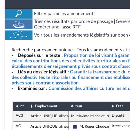
Filtrer parmi les amendements
Trier ces résultats par ordre de passage
Génére
Générer une liasse RTF
Voir tous les amendements législatifs sur open 
Recherche par examen unique - Tous les amendements ci-d
Déposés sur le texte :
Proposition de loi visant à garan
calcul des contributions des collectivités territoriales a
établissements d’enseignement privés sous contrat d’asso
Liés au dossier législatif :
Garantir la transparence du c
des collectivités territoriales au financement des établ
privés sous contrat d’association
Examinés par :
Commission des affaires culturelles et 
n°
Emplacement
Auteur
État
AC3
Discuté
Article UNIQUE, alinéa 2
M. Maxime Michelet, rapporteur
AC1
Irrecevabl
Article UNIQUE, alinéa 2
M. Roger Chudeau
Rassemblement National