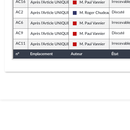
AC16
Irrecevabl
Après l'Article UNIQUE
M. Paul Vannier
La France insoumise - Nouveau F
AC2
Discuté
Après l'Article UNIQUE
M. Roger Chudeau
Rassemblement National
AC6
Irrecevabl
Après l'Article UNIQUE
M. Paul Vannier
La France insoumise - Nouveau F
AC9
Discuté
Après l'Article UNIQUE
M. Paul Vannier
La France insoumise - Nouveau F
AC11
Irrecevabl
Après l'Article UNIQUE
M. Paul Vannier
La France insoumise - Nouveau F
n°
Emplacement
Auteur
État