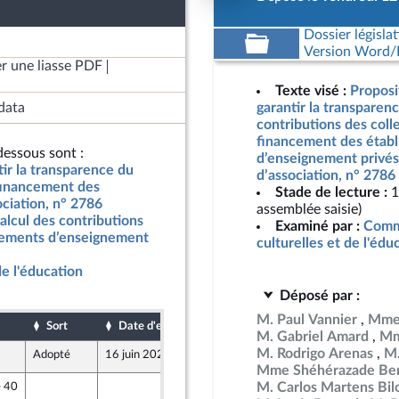
Dossier législat
Version Word/L
r une liasse PDF
Texte visé :
Proposit
data
garantir la transparen
contributions des colle
financement des étab
essous sont :
d’enseignement privés
tir la transparence du
d’association, n° 2786
u financement des
Stade de lecture :
1
ciation, n° 2786
assemblée saisie)
alcul des contributions
Examiné par :
Commi
issements d’enseignement
culturelles et de l'édu
de l'éducation
Déposé par :
M. Paul Vannier
Mme
Sort
Date d'examen
Date de dépôt
M. Gabriel Amard
Mm
M. Rodrigo Arenas
M.
Adopté
16 juin 2026
12 juin 2026
Mme Shéhérazade Ben
M. Carlos Martens Bil
e 40
10 juin 2026