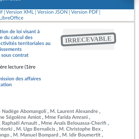
if
Version XML
Version JSON
Version PDF
ibreOffice
ion de loi visant à
IRRECEVABLE
ce du calcul des
ctivités territoriales au
lissements
 sous contrat
ère lecture (1ère
ssion des affaires
cation
 Nadège Abomangoli
M. Laurent Alexandre
e Ségolène Amiot
Mme Farida Amrani
 Raphaël Arnault
Mme Anaïs Belouassa-Cherifi
torki
M. Ugo Bernalicis
M. Christophe Bex
ongo
M. Manuel Bompard
M. Idir Boumertit